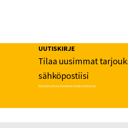
UUTISKIRJE
Tilaa uusimmat tarjouk
sähköpostiisi
Voit peruuttaa tilauksen koska tahansa.