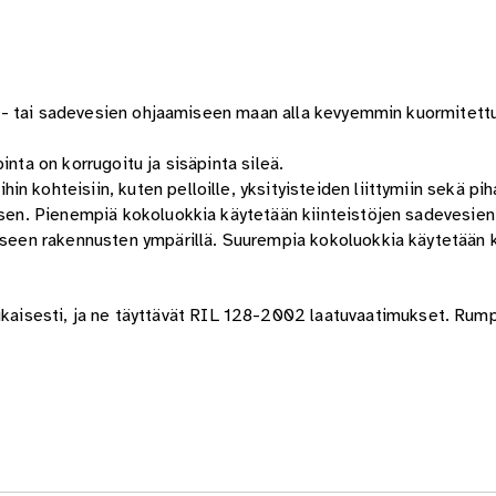
aoja- tai sadevesien ohjaamiseen maan alla kevyemmin kuormitettu
inta on korrugoitu ja sisäpinta sileä.
kohteisiin, kuten pelloille, yksityisteiden liittymiin sekä piha-
misen. Pienempiä kokoluokkia käytetään kiinteistöjen sadevesie
ukseen rakennusten ympärillä. Suurempia kokoluokkia käytetään 
isesti, ja ne täyttävät RIL 128-2002 laatuvaatimukset. Rum