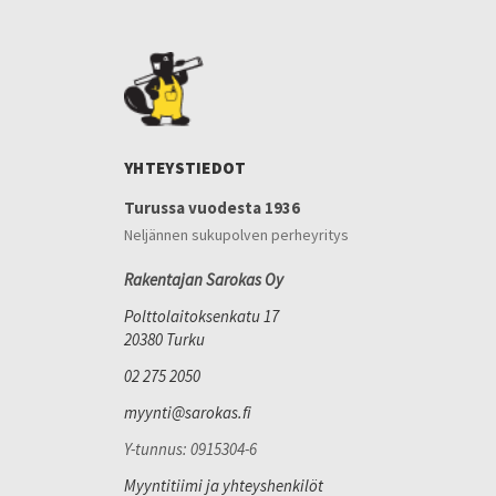
YHTEYSTIEDOT
Turussa vuodesta 1936
Neljännen sukupolven perheyritys
Rakentajan Sarokas Oy
Polttolaitoksenkatu 17
20380 Turku
02 275 2050
myynti@sarokas.fi
Y-tunnus: 0915304-6
Myyntitiimi ja yhteyshenkilöt