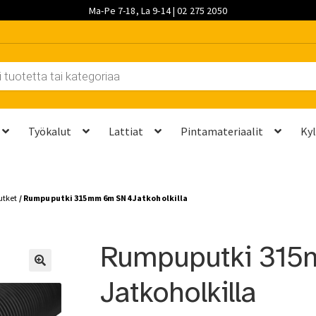
Ma-Pe 7-18, La 9-14 | 02 275 2050
Työkalut
Lattiat
Pintamateriaalit
Ky
et kannattaa vaihtaa?
Kuljetus ja työmaatoimitukset
Laskutustie
utket
/ Rumpuputki 315mm 6m SN4 Jatkoholkilla
ta? Näillä 7 vaiheella saat sen kuntoon kesäksi
Ostoskori
Ota yh
Rumpuputki 315mm
palvelut
Saavutettavuusseloste
Sahaus ja mittapalvelut
Suunnitt
Jatkoholkilla
 saat saunan puupinnat taas siisteiksi
Usein kysytyt kysymykset 