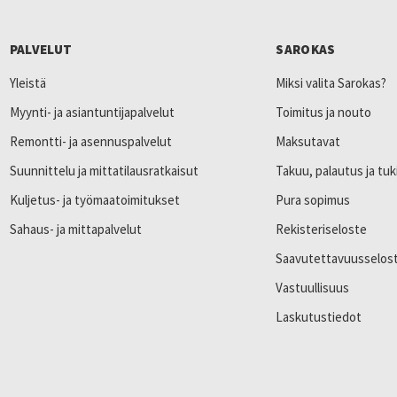
PALVELUT
SAROKAS
Yleistä
Miksi valita Sarokas?
Myynti- ja asiantuntijapalvelut
Toimitus ja nouto
Remontti- ja asennuspalvelut
Maksutavat
Suunnittelu ja mittatilausratkaisut
Takuu, palautus ja tuk
Kuljetus- ja työmaatoimitukset
Pura sopimus
Sahaus- ja mittapalvelut
Rekisteriseloste
Saavutettavuusselos
Vastuullisuus
Laskutustiedot