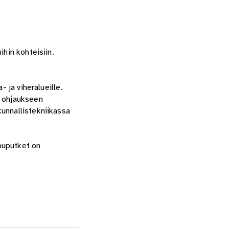
ihin kohteisiin.
 ja viheralueille.
n ohjaukseen
kunnallistekniikassa
puputket on