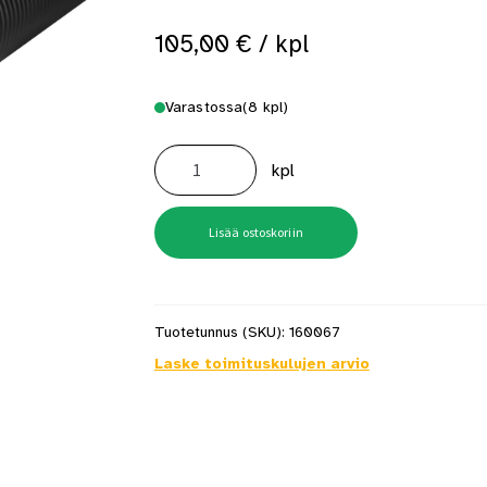
105,00
€
/ kpl
Varastossa
(8 kpl)
Rumpuputki
315mm
kpl
6m
SN4
Jatkoholkilla
määrä
Lisää ostoskoriin
Tuotetunnus (SKU):
160067
Laske toimituskulujen arvio