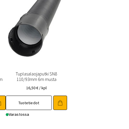
Tuplasalaojaputki SN8
mm
110/93mm 6m musta
16,50
€
/ kpl
Tuotetiedot
Varastossa