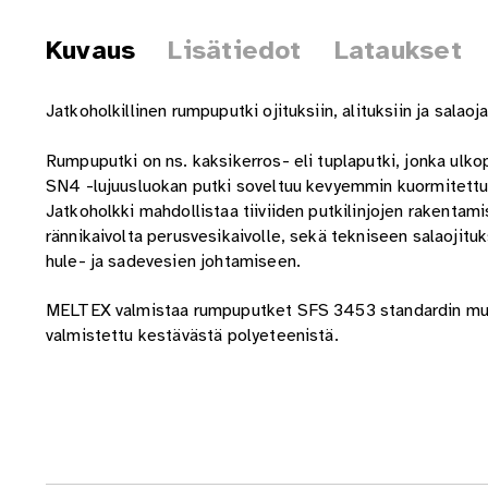
Kuvaus
Lisätiedot
Lataukset
Jatkoholkillinen rumpuputki ojituksiin, alituksiin ja sal
Rumpuputki on ns. kaksikerros- eli tuplaputki, jonka ulkop
SN4 -lujuusluokan putki soveltuu kevyemmin kuormitettuihin 
Jatkoholkki mahdollistaa tiiviiden putkilinjojen rakenta
rännikaivolta perusvesikaivolle, sekä tekniseen salaojit
hule- ja sadevesien johtamiseen.
MELTEX valmistaa rumpuputket SFS 3453 standardin muka
valmistettu kestävästä polyeteenistä.