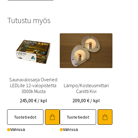
Tutustu myös
Saunavalosarja Overled
LEDLite 12-valopistettä
Lämpö/Kosteusmittari
3000k Musta
Cariitti Kivi
245,00
€
/ kpl
209,00
€
/ kpl
Tuotetiedot
Tuotetiedot
Vähissä
Vähissä