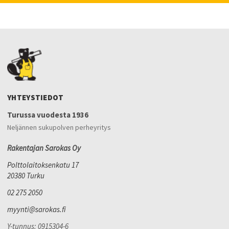
YHTEYSTIEDOT
Turussa vuodesta 1936
Neljännen sukupolven perheyritys
Rakentajan Sarokas Oy
Polttolaitoksenkatu 17
20380 Turku
02 275 2050
myynti@sarokas.fi
Y-tunnus: 0915304-6