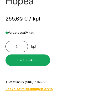
Hopea
255,00
€
/ kpl
Varastossa
(9 kpl)
Saunavalosarja
Overled
kpl
LEDLite
12-
valopistettä
3000k
Hopea
Lisää ostoskoriin
määrä
Tuotetunnus (SKU):
170086
Laske toimituskulujen arvio