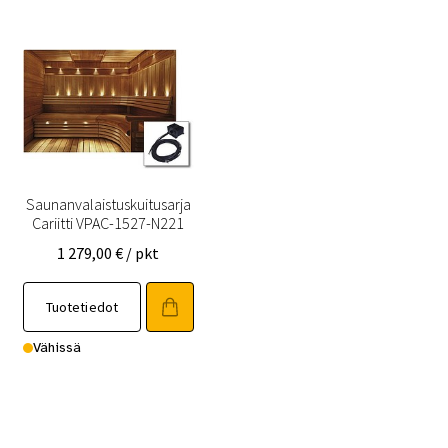
Saunanvalaistuskuitusarja
Cariitti VPAC-1527-N221
1 279,00
€
/ pkt
Tuotetiedot
Vähissä