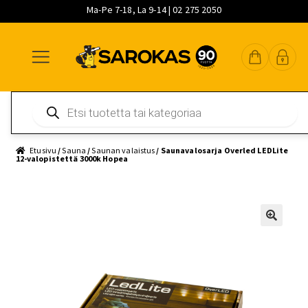
Ma-Pe 7-18, La 9-14 | 02 275 2050
Siirry
Siirry
Siirry
navigointiin
sisältöön
pääsisältöön
Products
search
Etusivu
/
Sauna
/
Saunan valaistus
/ Saunavalosarja Overled LEDLite
12-valopistettä 3000k Hopea