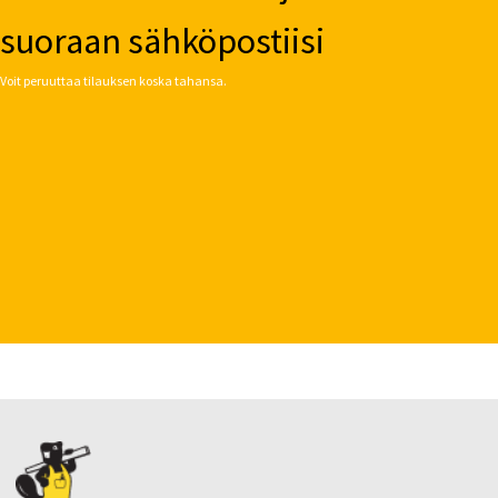
suoraan sähköpostiisi
Voit peruuttaa tilauksen koska tahansa.