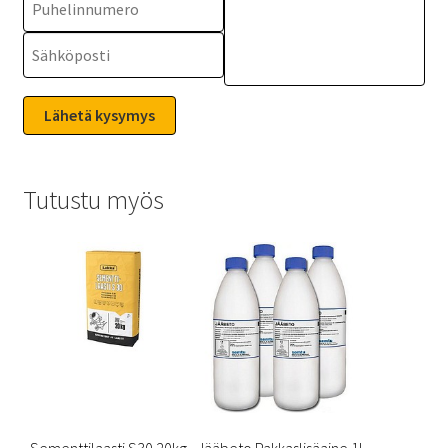
Tutustu myös
Sementtilaasti S30 20kg
Jääbeto Pakkaslisäaine 1l