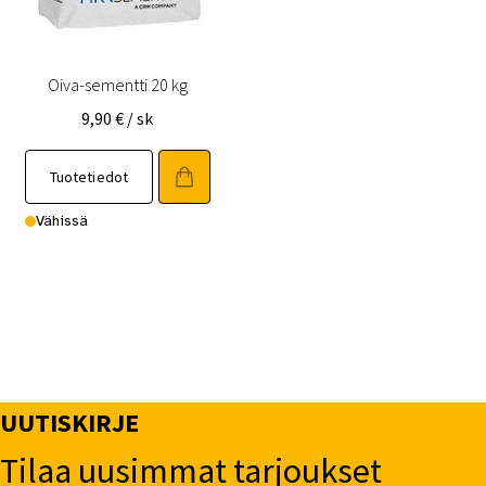
Oiva-sementti 20 kg
9,90
€
/ sk
Tuotetiedot
Vähissä
UUTISKIRJE
Tilaa uusimmat tarjoukset