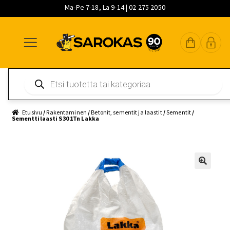
Ma-Pe 7-18, La 9-14 | 02 275 2050
Siirry
Siirry
Siirry
navigointiin
sisältöön
pääsisältöön
Products
search
Etusivu
/
Rakentaminen
/
Betonit, sementit ja laastit
/
Sementit
/
Sementtilaasti S30 1Tn Lakka