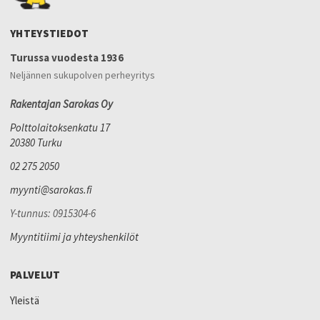
YHTEYSTIEDOT
Turussa vuodesta 1936
Neljännen sukupolven perheyritys
Rakentajan Sarokas Oy
Polttolaitoksenkatu 17
20380 Turku
02 275 2050
myynti@sarokas.fi
Y-tunnus: 0915304-6
Myyntitiimi ja yhteyshenkilöt
PALVELUT
Yleistä