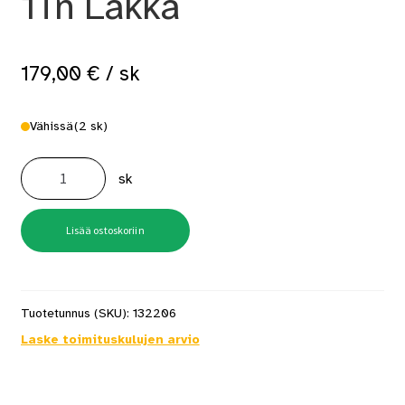
1Tn Lakka
179,00
€
/ sk
Vähissä
(2 sk)
Sementtilaasti
S30
sk
1Tn
Lakka
määrä
Lisää ostoskoriin
Tuotetunnus (SKU):
132206
Laske toimituskulujen arvio