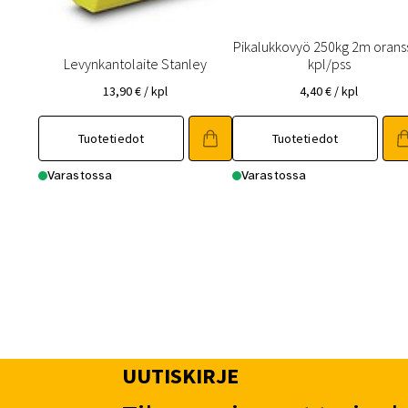
Pikalukkovyö 250kg 2m oranss
Levynkantolaite Stanley
kpl/pss
13,90
€
/ kpl
4,40
€
/ kpl
Tuotetiedot
Tuotetiedot
Varastossa
Varastossa
UUTISKIRJE