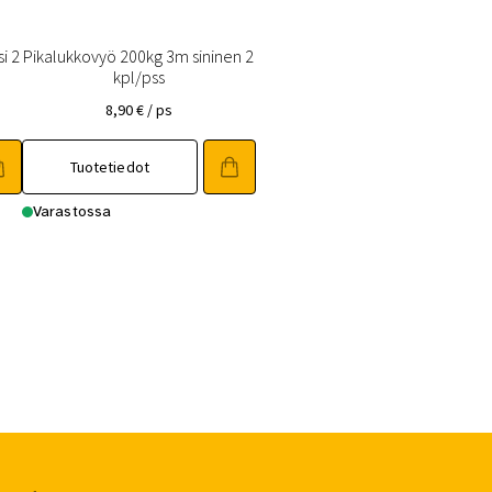
i 2
Pikalukkovyö 200kg 3m sininen 2
kpl/pss
8,90
€
/ ps
Tuotetiedot
Varastossa