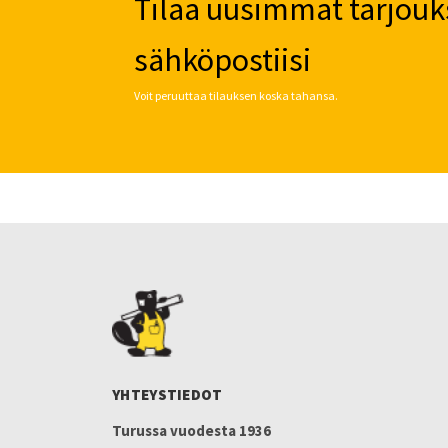
Tilaa uusimmat tarjouk
sähköpostiisi
Voit peruuttaa tilauksen koska tahansa.
YHTEYSTIEDOT
Turussa vuodesta 1936