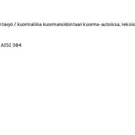
tavyö / kuormaliina kuormansidontaan kuorma-autoissa, rekois
t AISI 304