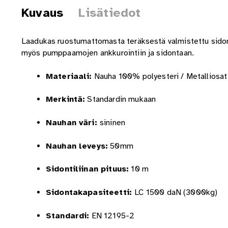
Kuvaus
Lisätiedot
Laadukas ruostumattomasta teräksestä valmistettu sidon
myös pumppaamojen ankkurointiin ja sidontaan.
Materiaali:
Nauha 100% polyesteri / Metalliosa
Merkintä:
Standardin mukaan
Nauhan väri:
sininen
Nauhan leveys:
50mm
Sidontiliinan pituus:
10 m
Sidontakapasiteetti:
LC 1500 daN (3000kg)
Standardi:
EN 12195-2