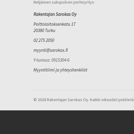
Neljännen sukupolven perheyritys
Rakentajan Sarokas Oy
Polttolaitoksenkatu 17
20380 Turku
02 275 2050
myynti@sarokas.fi
Y-tunnus: 0915304-6
Myyntitiimi ja yhteyshenkilöt
© 2026 Rakentajan Sarokas Oy. Kaikki oikeudet pidätetä