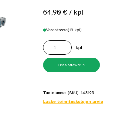
64,90
€
/ kpl
Varastossa
(19 kpl)
Sidontaliina
3000kg
kpl
(LC
1500
daN)
10m
sininen
Lisää ostoskoriin
RST
määrä
Tuotetunnus (SKU):
143193
Laske toimituskulujen arvio