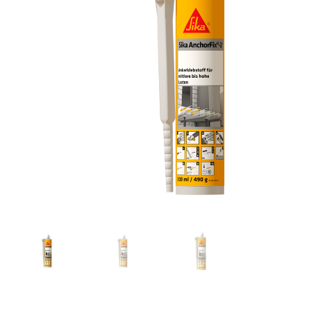
Toimitustavat- ja kulut
Tummuneet tai kuivat lauteet? Näin