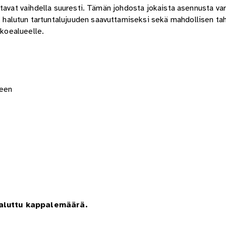
avat vaihdella suuresti. Tämän johdosta jokaista asennusta var
alutun tartuntalujuuden saavuttamiseksi sekä mahdollisen tah
e koealueelle.
seen
haluttu kappalemäärä.