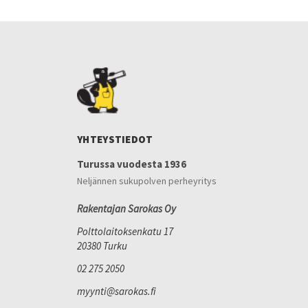
YHTEYSTIEDOT
Turussa vuodesta 1936
Neljännen sukupolven perheyritys
Rakentajan Sarokas Oy
Polttolaitoksenkatu 17
20380 Turku
02 275 2050
myynti@sarokas.fi