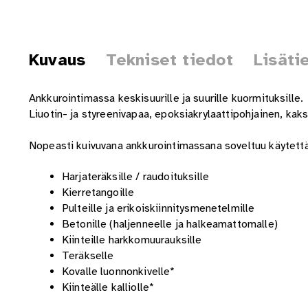
Kuvaus
Tekniset tiedot
Lisäti
Ankkurointimassa keskisuurille ja suurille kuormituksille.
Liuotin- ja styreenivapaa, epoksiakrylaattipohjainen, kak
Nopeasti kuivuvana ankkurointimassana soveltuu käytettävä
Harjateräksille / raudoituksille
Kierretangoille
Pulteille ja erikoiskiinnitysmenetelmille
Betonille (haljenneelle ja halkeamattomalle)
Kiinteille harkkomuurauksille
Teräkselle
Kovalle luonnonkivelle*
Kiinteälle kalliolle*