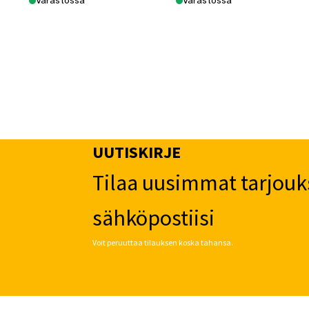
Varastossa
Varastossa
UUTISKIRJE
Tilaa uusimmat tarjouk
sähköpostiisi
Voit peruuttaa tilauksen koska tahansa.