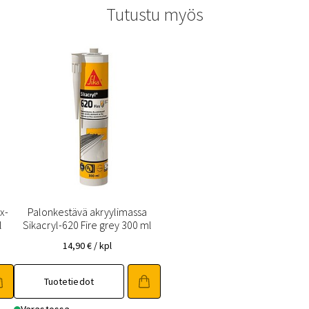
Tutustu myös
x-
Palonkestävä akryylimassa
l
Sikacryl-620 Fire grey 300 ml
14,90
€
/ kpl
Tuotetiedot