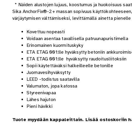
* Näiden alustojen lujuus, koostumus ja huokoisuus saatt
Sika AnchorFix®-2+ massan sopivuus käyttökohteeseen, h
värjäytymisen välttämiseksi, levittämällä ainetta pienell
Kovettuu nopeasti
Voidaan asentaa tavallisella patruunapuristimella
Erinomainen kuormituskyky
ETA ETAG 001:lle hyväksytty betoniin ankkuroimi
ETA ETAG 001:lle hyväksytty raudoitusliitoksiin
Sopii käytettäväksi halkeilleelle betonille
Juomavesihyväksytty
LEED -todistus saatavilla
Valumaton, jopa katossa
Styreenivapaa
Lähes hajuton
Pieni hävikki
Tuote myydään kappaleittain. Lisää ostoskoriin 