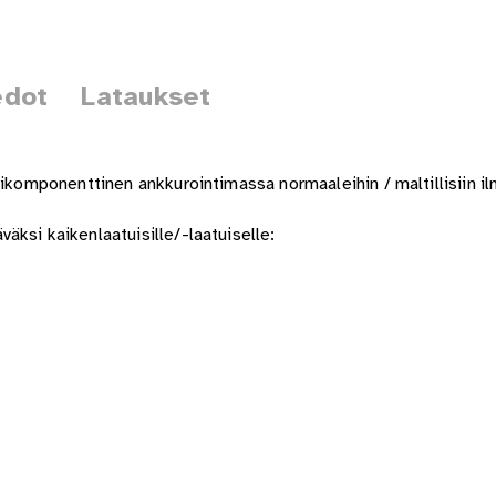
edot
Lataukset
sikomponenttinen ankkurointimassa normaaleihin / maltillisiin i
ksi kaikenlaatuisille/-laatuiselle: