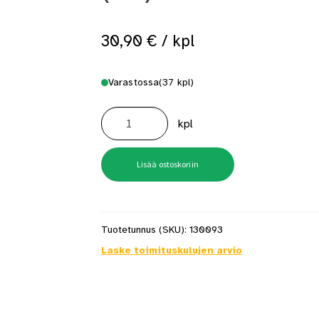
 saat saunan puupinnat taas siisteiksi
Usein kysytyt kysymykset 
30,90
€
/ kpl
Varastossa
(37 kpl)
Ankkkurointimassa
Sika
kpl
AnchorFix-
2+
(AB)
300
ml
Lisää ostoskoriin
määrä
Tuotetunnus (SKU):
130093
Laske toimituskulujen arvio