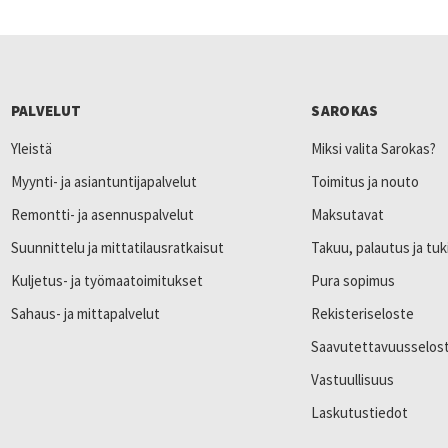
PALVELUT
SAROKAS
Yleistä
Miksi valita Sarokas?
Myynti- ja asiantuntijapalvelut
Toimitus ja nouto
Remontti- ja asennuspalvelut
Maksutavat
Suunnittelu ja mittatilausratkaisut
Takuu, palautus ja tuk
Kuljetus- ja työmaatoimitukset
Pura sopimus
Sahaus- ja mittapalvelut
Rekisteriseloste
Saavutettavuusselos
Vastuullisuus
Laskutustiedot