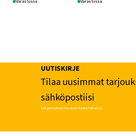
Varastossa
Varastossa
UUTISKIRJE
Tilaa uusimmat tarjouk
sähköpostiisi
Voit peruuttaa tilauksen koska tahansa.