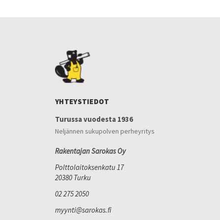
YHTEYSTIEDOT
Turussa vuodesta 1936
Neljännen sukupolven perheyritys
Rakentajan Sarokas Oy
Polttolaitoksenkatu 17
20380 Turku
02 275 2050
myynti@sarokas.fi