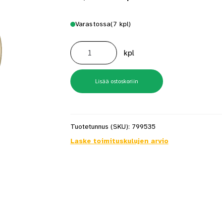
Varastossa
(7 kpl)
Nuppikoukkupari
House
kpl
Messinki
määrä
Lisää ostoskoriin
Tuotetunnus (SKU):
799535
Laske toimituskulujen arvio