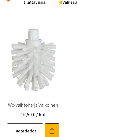
tilattavissa
Vähissä
Wc-vaihtoharja Valkoinen
16,50
€
/ kpl
Tuotetiedot