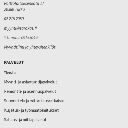
Polttolaitoksenkatu 17
20380 Turku
02 275 2050
myynti@sarokas.fi
Y-tunnus: 0915304-6
Myyntitiimi ja yhteyshenkilöt
PALVELUT
Yleistä
Myynti- ja asiantuntijapalvelut
Remontti- ja asennuspalvelut
Suunnittelu ja mittatilausratkaisut
Kuljetus- ja työmaatoimitukset
Sahaus- ja mittapalvelut