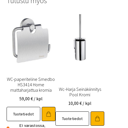
Tutustu myös
WC-paperiteline Smedbo
HS3414 Home
Wc-Harja Seinäkiinnitys
mattaharjattua kromia
Pool Kromi
59,00
€
/ kpl
10,00
€
/ kpl
Tuotetiedot
Tuotetiedot
Ei varastossa,