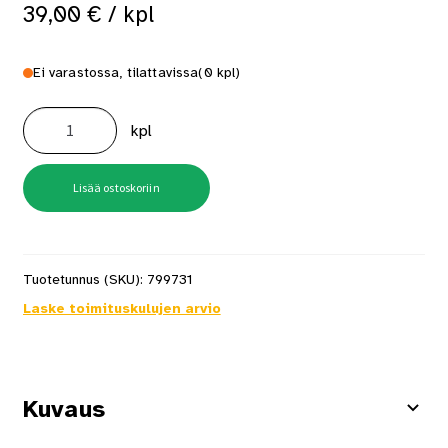
39,00
€
/ kpl
Ei varastossa, tilattavissa
(0 kpl)
Wc-
Paperiteline
kpl
Pool
Kromi
määrä
Lisää ostoskoriin
Tuotetunnus (SKU):
799731
Laske toimituskulujen arvio
Kuvaus