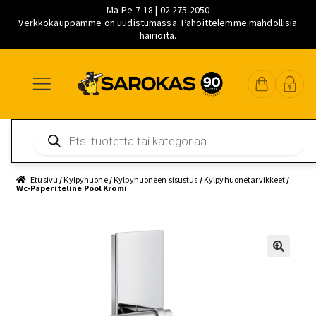
Ma-Pe 7-18 | 02 275 2050
Verkkokauppamme on uudistumassa. Pahoittelemme mahdollisia
häiriöitä.
Siirry
Siirry
Siirry
navigointiin
sisältöön
pääsisältöön
Products
search
Etusivu
/
Kylpyhuone
/
Kylpyhuoneen sisustus
/
Kylpyhuonetarvikkeet
/
Wc-Paperiteline Pool Kromi