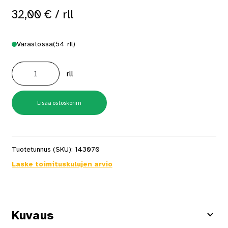
32,00
€
/ rll
Varastossa
(54 rll)
Tuulensuojateippi
Sitko
rll
Wind
60mm
x
50m
määrä
Lisää ostoskoriin
Tuotetunnus (SKU):
143070
Laske toimituskulujen arvio
Kuvaus