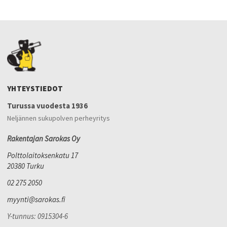
YHTEYSTIEDOT
Turussa vuodesta 1936
Neljännen sukupolven perheyritys
Rakentajan Sarokas Oy
Polttolaitoksenkatu 17
20380 Turku
02 275 2050
myynti@sarokas.fi
Y-tunnus: 0915304-6