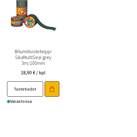
Bitumitiivisteteippi
SikaMultiSeal grey
3m/100mm
18,90
€
/ kpl
Tuotetiedot
Varastossa