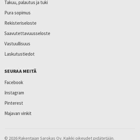
Takuu, palautus ja tuki
Pura sopimus
Rekisteriseloste
Saavutettavuusseloste
Vastuullisuus
Laskutustiedot
SEURAA MEITÄ
Facebook
Instagram
Pinterest
Majavan vinkit
© 2026 Rakentajan Sarokas Oy. Kaikki oikeudet pidätetään.