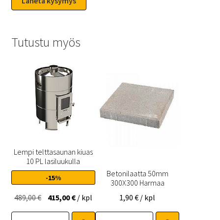
Tutustu myös
Lempi telttasaunan kiuas
10 PL lasiluukulla
Betonilaatta 50mm
-15%
300X300 Harmaa
Alkuperäinen
Nykyinen
489,00
€
415,00
€
/ kpl
1,90
€
/ kpl
hinta
hinta