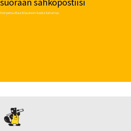
suoraan sähköpostiisi
Voit peruuttaa tilauksen koska tahansa.