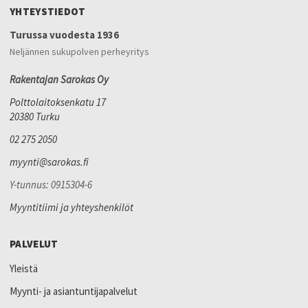
YHTEYSTIEDOT
Turussa vuodesta 1936
Neljännen sukupolven perheyritys
Rakentajan Sarokas Oy
Polttolaitoksenkatu 17
20380 Turku
02 275 2050
myynti@sarokas.fi
Y-tunnus: 0915304-6
Myyntitiimi ja yhteyshenkilöt
PALVELUT
Yleistä
Myynti- ja asiantuntijapalvelut