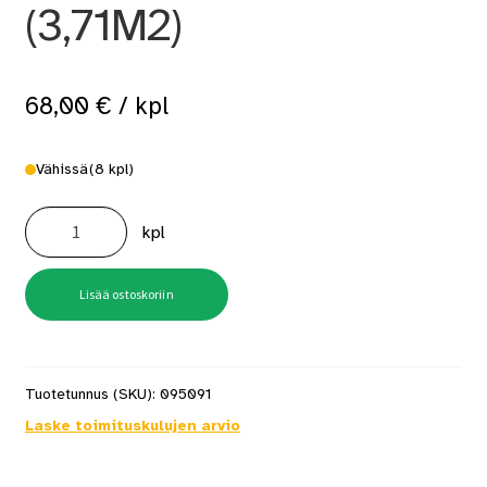
(3,71M2)
68,00
€
/ kpl
Vähissä
(8 kpl)
Valokate
3,5M
kpl
X
1,06M
PC
TRAPETSI
(3,71M2)
Lisää ostoskoriin
määrä
Tuotetunnus (SKU):
095091
Laske toimituskulujen arvio