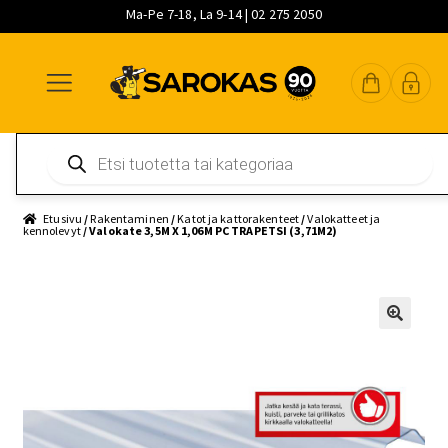
Ma-Pe 7-18, La 9-14 | 02 275 2050
Siirry
Siirry
Siirry
navigointiin
sisältöön
pääsisältöön
Products
search
Etusivu
/
Rakentaminen
/
Katot ja kattorakenteet
/
Valokatteet ja
kennolevyt
/ Valokate 3,5M X 1,06M PC TRAPETSI (3,71M2)