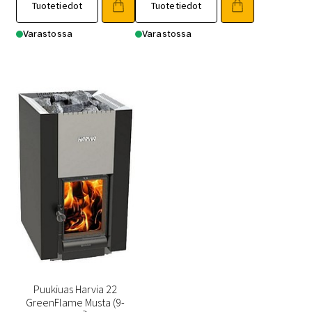
oli:
on:
Tuotetiedot
Tuotetiedot
489,00 €.
415,00 €.
Varastossa
Varastossa
Puukiuas Harvia 22
GreenFlame Musta (9-