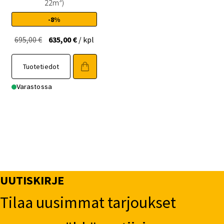
22m³)
-8%
Alkuperäinen
Nykyinen
695,00
€
635,00
€
/ kpl
hinta
hinta
oli:
on:
Tuotetiedot
695,00 €.
635,00 €.
Varastossa
UUTISKIRJE
Tilaa uusimmat tarjoukset