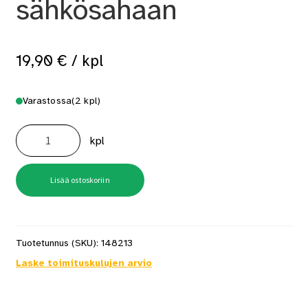
sähkösahaan
19,90
€
/ kpl
Varastossa
(2 kpl)
Varaketju
AKE
kpl
40-
17S
sähkösahaan
määrä
Lisää ostoskoriin
Tuotetunnus (SKU):
148213
Laske toimituskulujen arvio