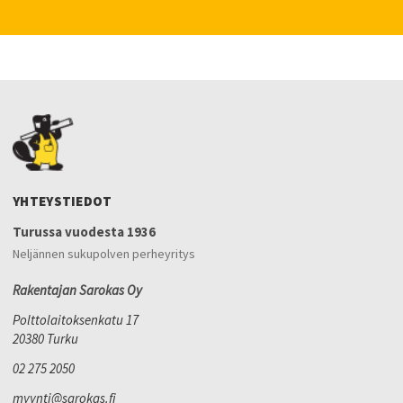
YHTEYSTIEDOT
Turussa vuodesta 1936
Neljännen sukupolven perheyritys
Rakentajan Sarokas Oy
Polttolaitoksenkatu 17
20380 Turku
02 275 2050
myynti@sarokas.fi