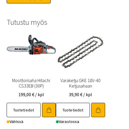
Tutustu myös
Moottorisaha Hitachi
Varaketju GKE 18V-40
CS33EB (30P)
Ketjusahaan
199,00
€
/ kpl
39,90
€
/ kpl
Tuotetiedot
Tuotetiedot
Vähissä
Varastossa