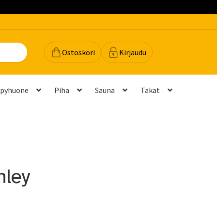
Ostoskori
Kirjaudu
lpyhuone
Piha
Sauna
Takat
dot
Majavan vinkit
Majavatili
Maksutavat
Meistä
teyttä
Palautukset ja vaihdot
Palvelut
Peruuttamispyyntö
nley
elu ja mittatilausratkaisut
Takuu ja tuki
(FAQ)
Vastuullisuus
Yhteystiedot