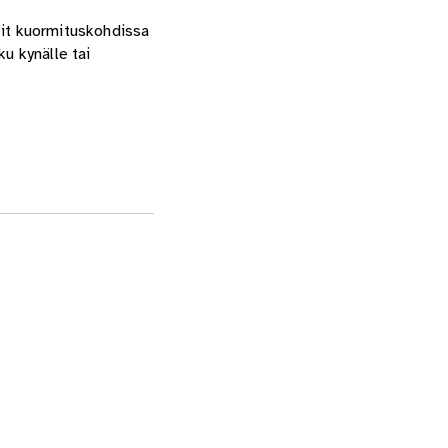
it kuormituskohdissa
u kynälle tai