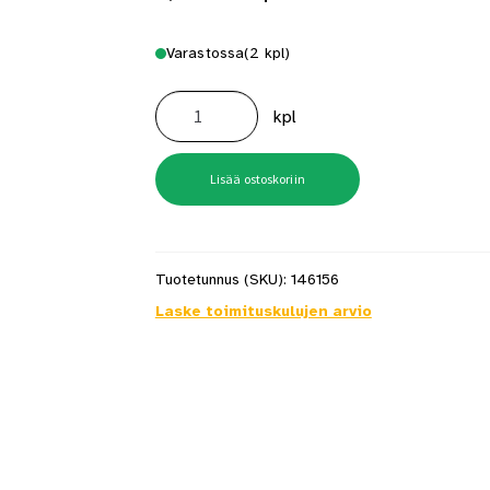
Varastossa
(2 kpl)
Vasarapidike
Stanley
kpl
määrä
Lisää ostoskoriin
Tuotetunnus (SKU):
146156
Laske toimituskulujen arvio