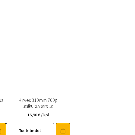
oz
Kirves 310mm 700g
lasikuituvarrella
16,90
€
/ kpl
Tuotetiedot