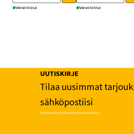
Varastossa
Varastossa
UUTISKIRJE
Tilaa uusimmat tarjouk
sähköpostiisi
Voit peruuttaa tilauksen koska tahansa.