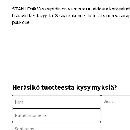
STANLEY® Vasarapidin on valmistettu aidosta korkealuok
lisäävät kestävyyttä. Sisäänrakennettu teräksinen vasarapi
puukolle.
Heräsikö tuotteesta kysymyksiä?