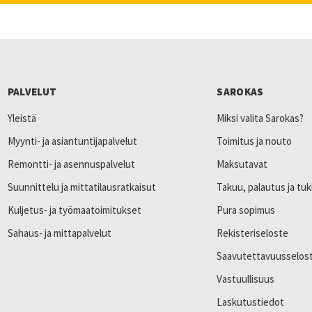
PALVELUT
SAROKAS
Yleistä
Miksi valita Sarokas?
Myynti- ja asiantuntijapalvelut
Toimitus ja nouto
Remontti- ja asennuspalvelut
Maksutavat
Suunnittelu ja mittatilausratkaisut
Takuu, palautus ja tuk
Kuljetus- ja työmaatoimitukset
Pura sopimus
Sahaus- ja mittapalvelut
Rekisteriseloste
Saavutettavuusselos
Vastuullisuus
Laskutustiedot