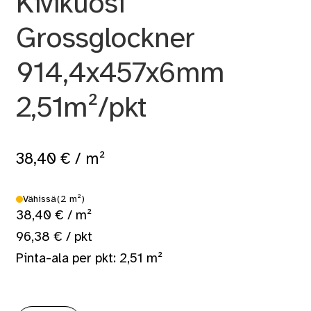
Kivikuosi
Grossglockner
914,4x457x6mm
2,51m²/pkt
38,40
€
/ m²
Vähissä
(2 m²)
38,40 € / m²
96,38 € / pkt
Pinta-ala per pkt: 2,51 m²