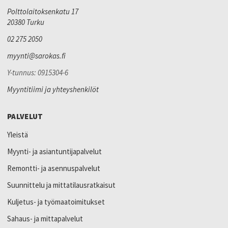
Polttolaitoksenkatu 17
20380 Turku
02 275 2050
myynti@sarokas.fi
Y-tunnus: 0915304-6
Myyntitiimi ja yhteyshenkilöt
PALVELUT
Yleistä
Myynti- ja asiantuntijapalvelut
Remontti- ja asennuspalvelut
Suunnittelu ja mittatilausratkaisut
Kuljetus- ja työmaatoimitukset
Sahaus- ja mittapalvelut