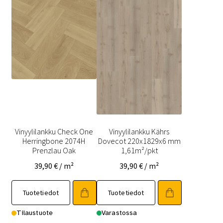
Vinyylilankku Check One
Vinyylilankku Kährs
Herringbone 2074H
Dovecot 220x1829x6 mm
Prenzlau Oak
1,61m²/pkt
39,90
€
/ m²
39,90
€
/ m²
Tuotetiedot
Tuotetiedot
Tilaustuote
Varastossa