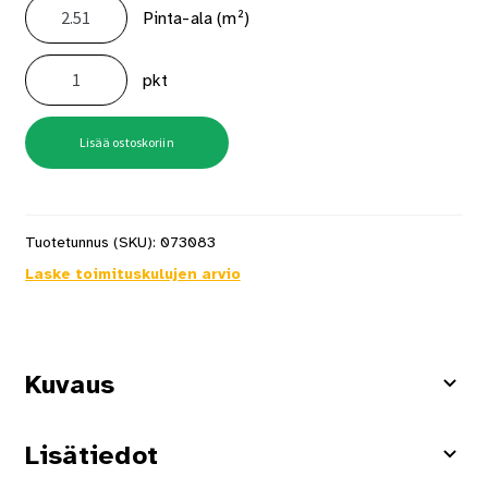
Pinta-ala (m²)
Vinyylilankku
Kährs
pkt
Kivikuosi
Grossglockner
914,4x457x6mm
2,51m²/pkt
määrä
Lisää ostoskoriin
Tuotetunnus (SKU):
073083
Laske toimituskulujen arvio
Kuvaus
Lisätiedot