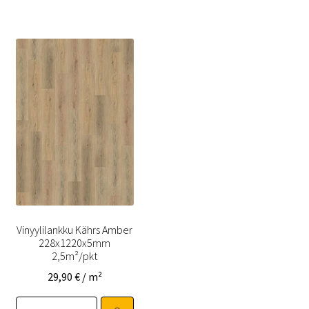
Vinyylilankku Kährs Amber
228x1220x5mm
2,5m²/pkt
29,90
€
/ m²