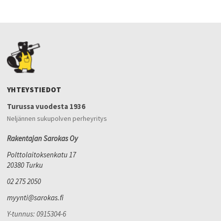
YHTEYSTIEDOT
Turussa vuodesta 1936
Neljännen sukupolven perheyritys
Rakentajan Sarokas Oy
Polttolaitoksenkatu 17
20380 Turku
02 275 2050
myynti@sarokas.fi
Y-tunnus: 0915304-6