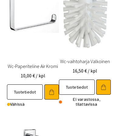
Wc-vaihtoharja Valkoinen
Wc-Paperiteline Air Kromi
16,50
€
/ kpl
10,00
€
/ kpl
Tuotetiedot
Tuotetiedot
Ei varastossa,
Vähissä
tilattavissa