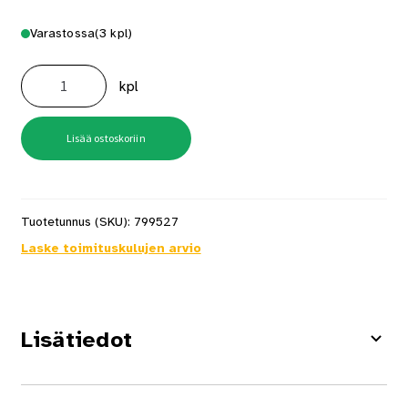
Varastossa
(3 kpl)
Wc-
Paperiteline
kpl
Dot
Kromi
määrä
Lisää ostoskoriin
Tuotetunnus (SKU):
799527
Laske toimituskulujen arvio
Lisätiedot