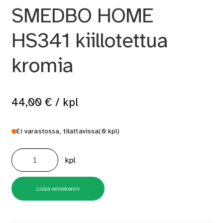
SMEDBO HOME
HS341 kiillotettua
kromia
44,00
€
/ kpl
Ei varastossa, tilattavissa
(0 kpl)
WC-
PAPERITELINE
kpl
SMEDBO
HOME
HS341
kiillotettua
kromia
Lisää ostoskoriin
määrä