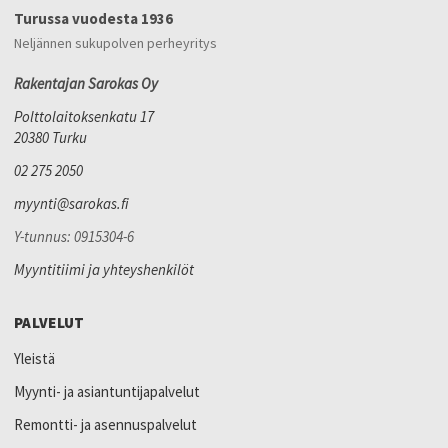
Turussa vuodesta 1936
Neljännen sukupolven perheyritys
Rakentajan Sarokas Oy
Polttolaitoksenkatu 17
20380 Turku
02 275 2050
myynti@sarokas.fi
Y-tunnus: 0915304-6
Myyntitiimi ja yhteyshenkilöt
PALVELUT
Yleistä
Myynti- ja asiantuntijapalvelut
Remontti- ja asennuspalvelut