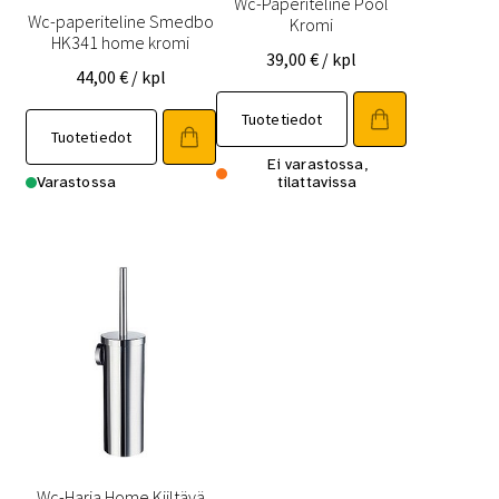
Wc-Paperiteline Pool
Wc-paperiteline Smedbo
Kromi
HK341 home kromi
39,00
€
/ kpl
44,00
€
/ kpl
Tuotetiedot
Tuotetiedot
Ei varastossa,
Varastossa
tilattavissa
Wc-Harja Home Kiiltävä