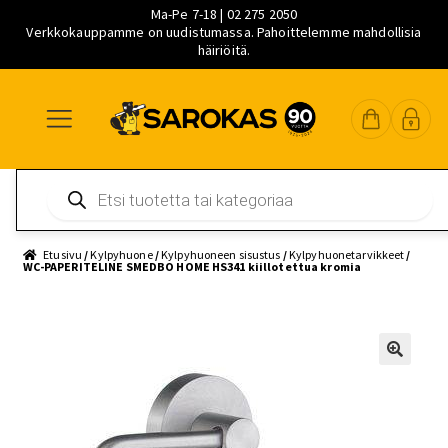
Ma-Pe 7-18 | 02 275 2050
Verkkokauppamme on uudistumassa. Pahoittelemme mahdollisia
häiriöitä.
Siirry
Siirry
Siirry
navigointiin
sisältöön
pääsisältöön
Products
search
Etusivu
/
Kylpyhuone
/
Kylpyhuoneen sisustus
/
Kylpyhuonetarvikkeet
/
WC-PAPERITELINE SMEDBO HOME HS341 kiillotettua kromia