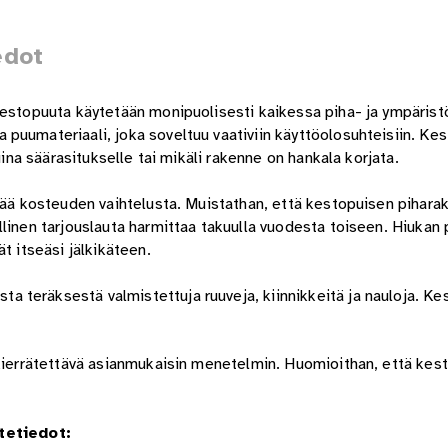
edot
 Kestopuuta käytetään monipuolisesti kaikessa piha- ja ympäris
puumateriaali, joka soveltuu vaativiin käyttöolosuhteisiin. Ke
iina säärasitukselle tai mikäli rakenne on hankala korjata.
elää kosteuden vaihtelusta. Muistathan, että kestopuisen pihara
linen tarjouslauta harmittaa takuulla vuodesta toiseen. Hiukan
t itseäsi jälkikäteen.
teräksestä valmistettuja ruuveja, kiinnikkeitä ja nauloja. Ke
 kierrätettävä asianmukaisin menetelmin. Huomioithan, että kest
tetiedot: