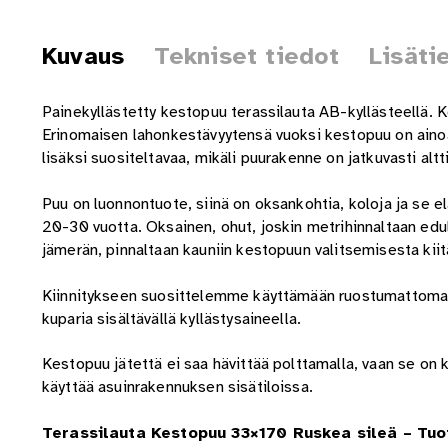
Kuvaus
Tekniset tiedot
Lisäti
Painekyllästetty kestopuu terassilauta AB-kyllästeellä.
Erinomaisen lahonkestävyytensä vuoksi kestopuu on ainoa 
lisäksi suositeltavaa, mikäli puurakenne on jatkuvasti altt
Puu on luonnontuote, siinä on oksankohtia, koloja ja se 
20-30 vuotta. Oksainen, ohut, joskin metrihinnaltaan edul
jämerän, pinnaltaan kauniin kestopuun valitsemisesta kiitä
Kiinnitykseen suosittelemme käyttämään ruostumattomasta 
kuparia sisältävällä kyllästysaineella.
Kestopuu jätettä ei saa hävittää polttamalla, vaan se on
käyttää asuinrakennuksen sisätiloissa.
Terassilauta Kestopuu 33×170 Ruskea sileä – Tuo