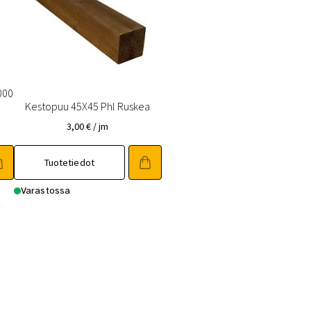
000
Kestopuu 45X45 Phl Ruskea
3,00
€
/ jm
Tuotetiedot
Varastossa