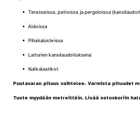
Terasseissa, patioissa ja pergoloissa (kansilaudoi
Aidoissa
Pihakalusteissa
Laiturien kansilaudoituksena
Kukkalaatikot
Puutavaran pituus vaihtelee. Varmista pituudet my
Tuote myydään metreittäin. Lisää ostoskoriin hal