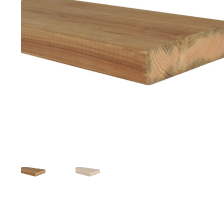
Toimitustavat- ja kulut
Tummuneet tai kuivat lauteet? Näin