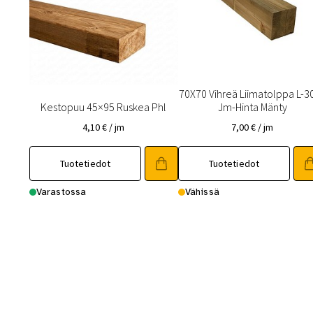
70X70 Vihreä Liimatolppa L-3
Kestopuu 45×95 Ruskea Phl
Jm-Hinta Mänty
4,10
€
/ jm
7,00
€
/ jm
Tuotetiedot
Tuotetiedot
Varastossa
Vähissä