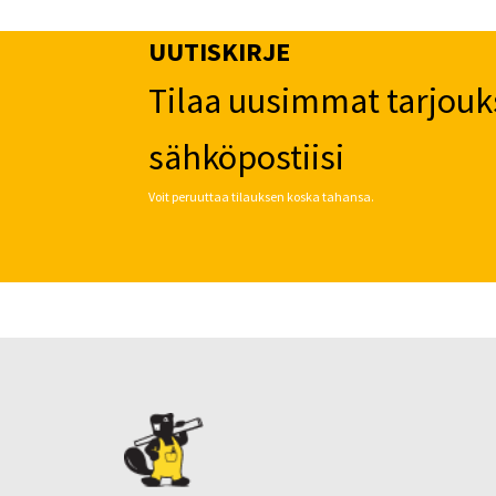
UUTISKIRJE
Tilaa uusimmat tarjouk
sähköpostiisi
Voit peruuttaa tilauksen koska tahansa.