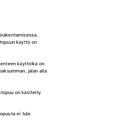
törakentamisessa.
stopuun käyttö on
kenteen käyttöikä on
 paksumman, jalan alla
stopuu on käsitelty
opuuta ei tule