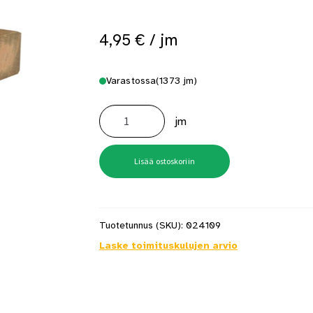
 saat saunan puupinnat taas siisteiksi
Usein kysytyt kysymykset 
4,95
€
/ jm
Varastossa
(1373 jm)
Terassilauta
kestopuu
jm
ruskea
33x170
sileä
määrä
Lisää ostoskoriin
Tuotetunnus (SKU):
024109
Laske toimituskulujen arvio