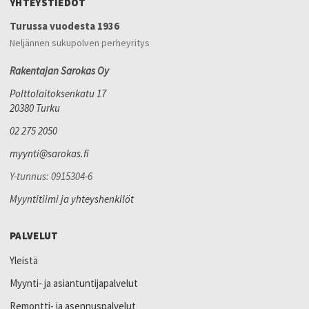
YHTEYSTIEDOT
Turussa vuodesta 1936
Neljännen sukupolven perheyritys
Rakentajan Sarokas Oy
Polttolaitoksenkatu 17
20380 Turku
02 275 2050
myynti@sarokas.fi
Y-tunnus: 0915304-6
Myyntitiimi ja yhteyshenkilöt
PALVELUT
Yleistä
Myynti- ja asiantuntijapalvelut
Remontti- ja asennuspalvelut