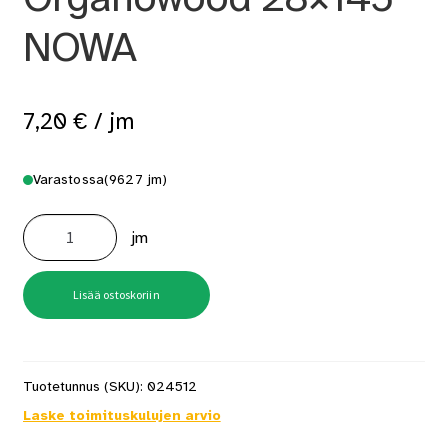
NOWA
7,20
€
/ jm
Varastossa
(9627 jm)
Terassilauta
Organowood
jm
28x145
NOWA
määrä
Lisää ostoskoriin
Tuotetunnus (SKU):
024512
Laske toimituskulujen arvio