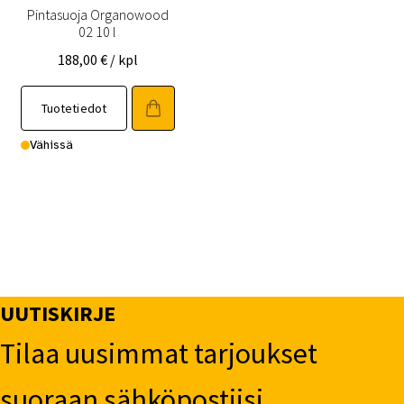
Pintasuoja Organowood
02 10 l
188,00
€
/ kpl
Tuotetiedot
Vähissä
UUTISKIRJE
Tilaa uusimmat tarjoukset
suoraan sähköpostiisi