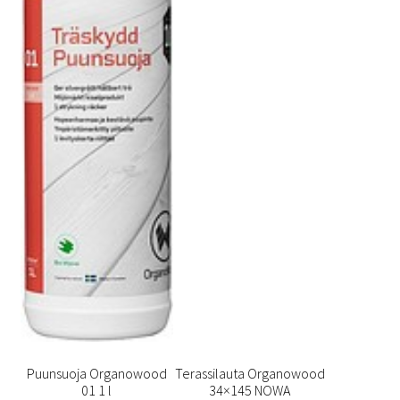
Puunsuoja Organowood
Terassilauta Organowood
01 1 l
34×145 NOWA