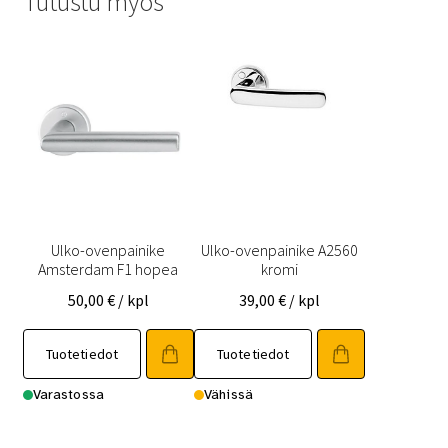
Tutustu myös
Ulko-ovenpainike
Ulko-ovenpainike A2560
Amsterdam F1 hopea
kromi
50,00
€
/ kpl
39,00
€
/ kpl
Tuotetiedot
Tuotetiedot
Varastossa
Vähissä