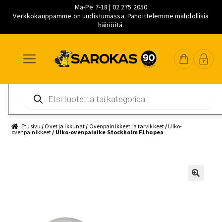
Ma-Pe 7-18 | 02 275 2050
Verkkokauppamme on uudistumassa. Pahoittelemme mahdollisia
häiriöitä.
Siirry
Siirry
Siirry
navigointiin
sisältöön
pääsisältöön
Products
search
Etusivu
/
Ovet ja ikkunat
/
Ovenpainikkeet ja tarvikkeet
/
Ulko-
ovenpainikkeet
/ Ulko-ovenpainike Stockholm F1 hopea