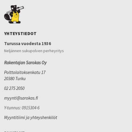
YHTEYSTIEDOT
Turussa vuodesta 1936
Neljännen sukupolven perheyritys
Rakentajan Sarokas Oy
Polttolaitoksenkatu 17
20380 Turku
02 275 2050
myynti@sarokas.fi
Y-tunnus: 0915304-6
Myyntitiimi ja yhteyshenkilöt