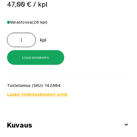
47,00
€
/ kpl
Varastossa
(28 kpl)
Ulko-
ovenpainike
kpl
Stockholm
F1
hopea
määrä
Lisää ostoskoriin
Tuotetunnus (SKU):
142804
Laske toimituskulujen arvio
Kuvaus