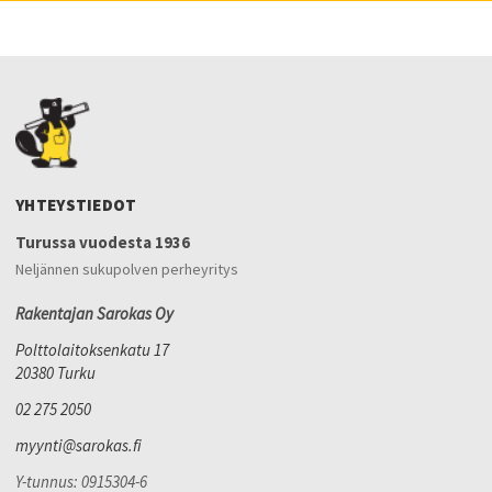
YHTEYSTIEDOT
Turussa vuodesta 1936
Neljännen sukupolven perheyritys
Rakentajan Sarokas Oy
Polttolaitoksenkatu 17
20380 Turku
02 275 2050
myynti@sarokas.fi
Y-tunnus: 0915304-6