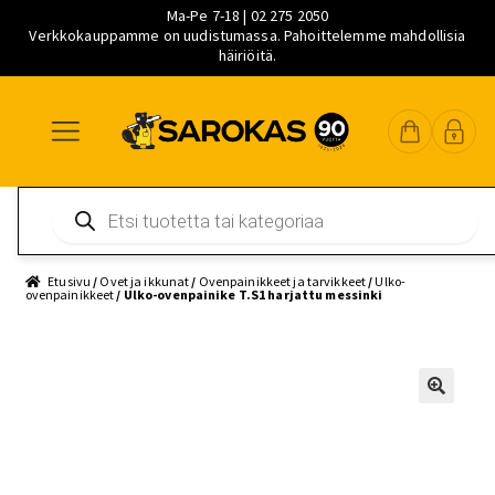
Ma-Pe 7-18 | 02 275 2050
Verkkokauppamme on uudistumassa. Pahoittelemme mahdollisia
häiriöitä.
Siirry
Siirry
Siirry
navigointiin
sisältöön
pääsisältöön
Products
search
Etusivu
/
Ovet ja ikkunat
/
Ovenpainikkeet ja tarvikkeet
/
Ulko-
ovenpainikkeet
/ Ulko-ovenpainike T.S1 harjattu messinki