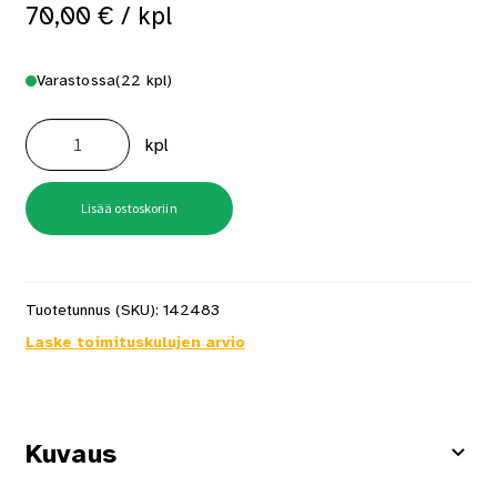
70,00
€
/ kpl
Varastossa
(22 kpl)
Ulko-
ovenpainike
kpl
T.S1
harjattu
messinki
määrä
Lisää ostoskoriin
Tuotetunnus (SKU):
142483
Laske toimituskulujen arvio
Kuvaus