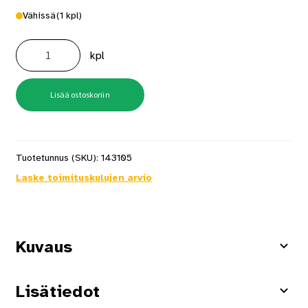
Vähissä
(1 kpl)
Lumikola
Mikko
kpl
80cm
määrä
Lisää ostoskoriin
Tuotetunnus (SKU):
143105
Laske toimituskulujen arvio
Kuvaus
Lisätiedot