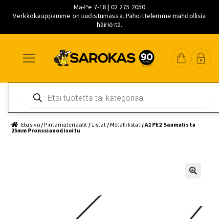
Ma-Pe 7-18 | 02 275 2050
Verkkokauppamme on uudistumassa. Pahoittelemme mahdollisia
häiriöitä.
Siirry
Siirry
Siirry
navigointiin
sisältöön
pääsisältöön
Products
search
Etusivu
/
Pintamateriaalit
/
Listat
/
Metallilistat
/ A1 PE2 Saumalista
25mm Pronssianodisoitu