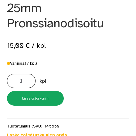
25mm
Pronssianodisoitu
15,00
€
/ kpl
Vähissä
(7 kpl)
A1
PE2
kpl
Saumalista
25mm
Pronssianodisoitu
määrä
Lisää ostoskoriin
Tuotetunnus (SKU):
145050
Laske toimituskulujen arvio