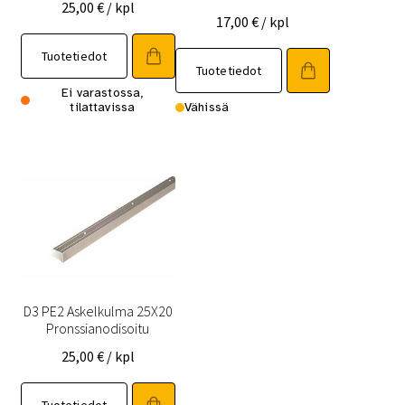
25,00
€
/ kpl
17,00
€
/ kpl
Tuotetiedot
Tuotetiedot
Ei varastossa,
tilattavissa
Vähissä
D3 PE2 Askelkulma 25X20
Pronssianodisoitu
25,00
€
/ kpl
Tuotetiedot