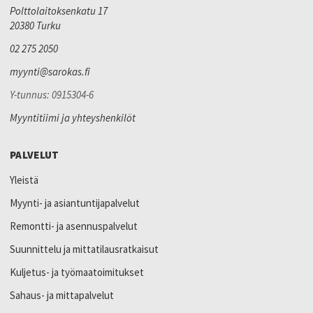
Polttolaitoksenkatu 17
20380 Turku
02 275 2050
myynti@sarokas.fi
Y-tunnus: 0915304-6
Myyntitiimi ja yhteyshenkilöt
PALVELUT
Yleistä
Myynti- ja asiantuntijapalvelut
Remontti- ja asennuspalvelut
Suunnittelu ja mittatilausratkaisut
Kuljetus- ja työmaatoimitukset
Sahaus- ja mittapalvelut