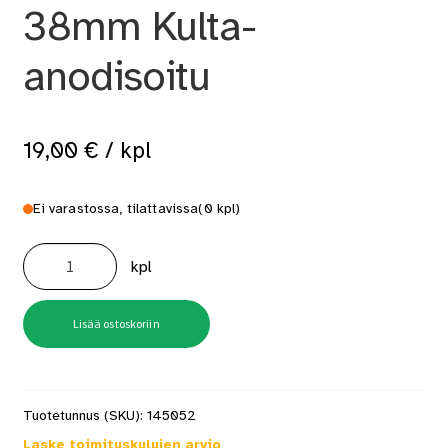
38mm Kulta-
anodisoitu
19,00
€
/ kpl
Ei varastossa, tilattavissa
(0 kpl)
A3
KE2
kpl
Saumalista
38mm
Kulta-
anodisoitu
määrä
Lisää ostoskoriin
Tuotetunnus (SKU):
145052
Laske toimituskulujen arvio