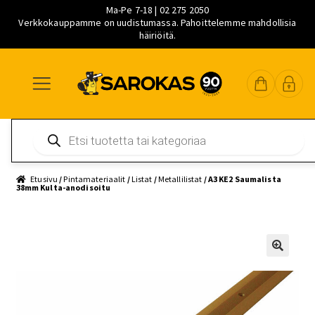
Ma-Pe 7-18 | 02 275 2050
Verkkokauppamme on uudistumassa. Pahoittelemme mahdollisia
häiriöitä.
Siirry
Siirry
Siirry
navigointiin
sisältöön
pääsisältöön
Products
search
Etusivu
/
Pintamateriaalit
/
Listat
/
Metallilistat
/ A3 KE2 Saumalista
38mm Kulta-anodisoitu