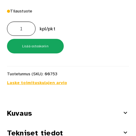
Tilaustuote
Akkupaketti
Expert
kpl/pkt
2x
Exba18v-
80
määrä
Lisää ostoskoriin
Tuotetunnus (SKU):
00753
Laske toimituskulujen arvio
Kuvaus
Tekniset tiedot