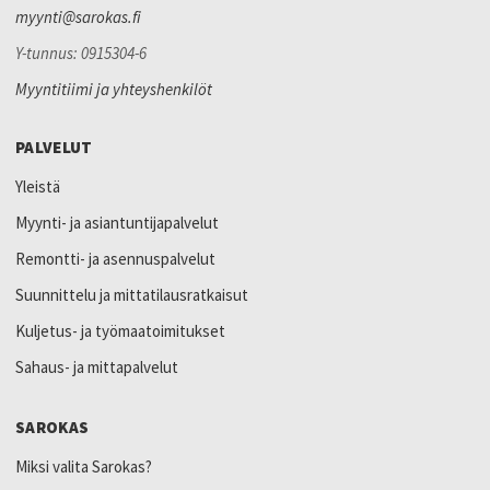
myynti@sarokas.fi
Y-tunnus: 0915304-6
Myyntitiimi ja yhteyshenkilöt
PALVELUT
Yleistä
Myynti- ja asiantuntijapalvelut
Remontti- ja asennuspalvelut
Suunnittelu ja mittatilausratkaisut
Kuljetus- ja työmaatoimitukset
Sahaus- ja mittapalvelut
SAROKAS
Miksi valita Sarokas?