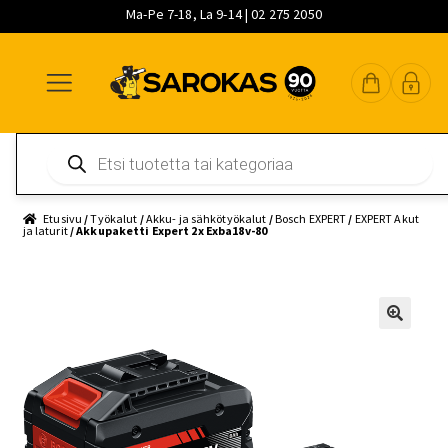
Ma-Pe 7-18, La 9-14 | 02 275 2050
Siirry
Siirry
Siirry
navigointiin
sisältöön
pääsisältöön
Products
search
Etusivu
/
Työkalut
/
Akku- ja sähkötyökalut
/
Bosch EXPERT
/
EXPERT Akut
ja laturit
/ Akkupaketti Expert 2x Exba18v-80