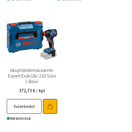
Iskuyhdistelmäväännin
Expert Exdx18v-210 Solo
L-Boxx
372,73
€
/ kpl
Tuotetiedot
Varastossa