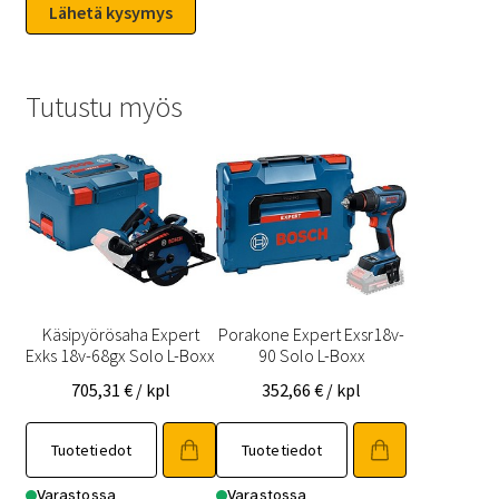
Tutustu myös
Käsipyörösaha Expert
Porakone Expert Exsr18v-
Exks 18v-68gx Solo L-Boxx
90 Solo L-Boxx
705,31
€
/ kpl
352,66
€
/ kpl
Tuotetiedot
Tuotetiedot
Varastossa
Varastossa