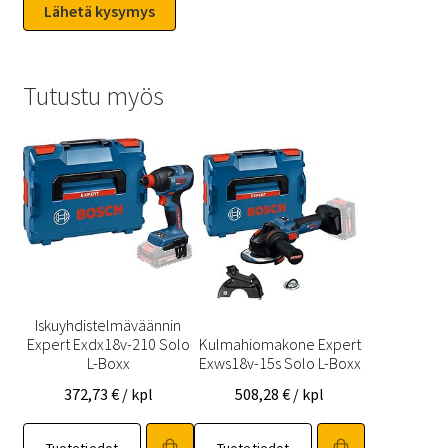
Tutustu myös
Iskuyhdistelmäväännin
Expert Exdx18v-210 Solo
Kulmahiomakone Expert
L-Boxx
Exws18v-15s Solo L-Boxx
372,73
€
/ kpl
508,28
€
/ kpl