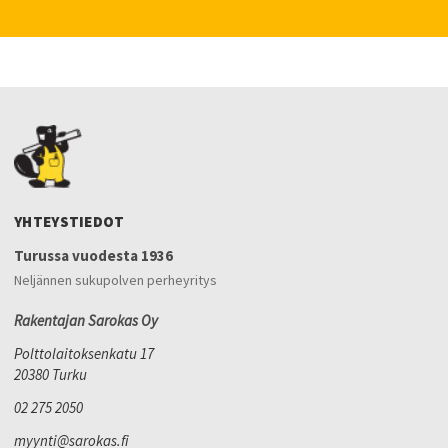
YHTEYSTIEDOT
Turussa vuodesta 1936
Neljännen sukupolven perheyritys
Rakentajan Sarokas Oy
Polttolaitoksenkatu 17
20380 Turku
02 275 2050
myynti@sarokas.fi