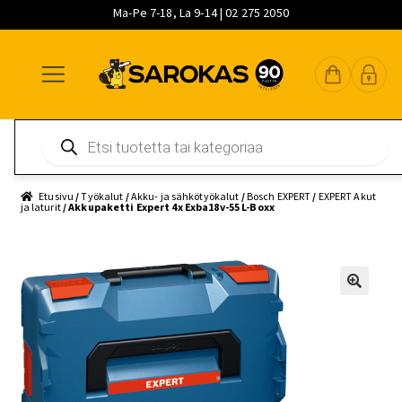
Ma-Pe 7-18, La 9-14 | 02 275 2050
Siirry
Siirry
Siirry
navigointiin
sisältöön
pääsisältöön
Products
search
Etusivu
/
Työkalut
/
Akku- ja sähkötyökalut
/
Bosch EXPERT
/
EXPERT Akut
ja laturit
/ Akkupaketti Expert 4x Exba18v-55 L-Boxx