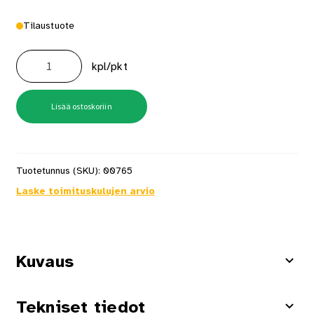
Tilaustuote
Akkupaketti
Expert
kpl/pkt
4x
Exba18v-
55
L-
Boxx
Lisää ostoskoriin
määrä
Tuotetunnus (SKU):
00765
Laske toimituskulujen arvio
Kuvaus
Tekniset tiedot