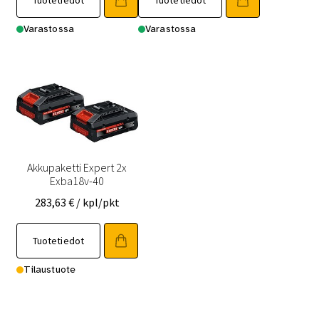
Tuotetiedot
Tuotetiedot
Varastossa
Varastossa
Akkupaketti Expert 2x
Exba18v-40
283,63
€
/ kpl/pkt
Tuotetiedot
Tilaustuote