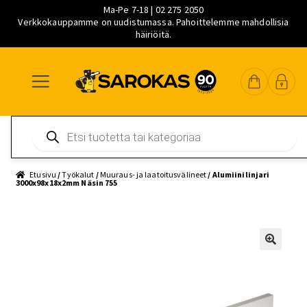
Ma-Pe 7-18 | 02 275 2050
Verkkokauppamme on uudistumassa. Pahoittelemme mahdollisia
häiriöitä.
Siirry
Siirry
Siirry
navigointiin
sisältöön
pääsisältöön
Products
search
Etusivu
/
Työkalut
/
Muuraus- ja laatoitusvälineet
/ Alumiinilinjari
3000x98x18x2mm Näsin 755