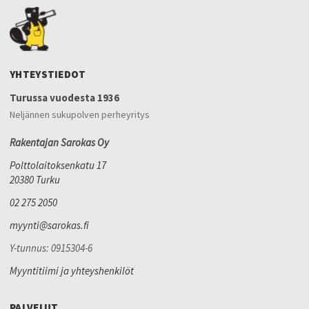
YHTEYSTIEDOT
Turussa vuodesta 1936
Neljännen sukupolven perheyritys
Rakentajan Sarokas Oy
Polttolaitoksenkatu 17
20380 Turku
02 275 2050
myynti@sarokas.fi
Y-tunnus: 0915304-6
Myyntitiimi ja yhteyshenkilöt
PALVELUT