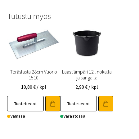
Tutustu myös
Teräslasta 28cm Vuorio
Laastiämpäri 12 l nokalla
1510
ja sangalla
10,80
€
/ kpl
2,90
€
/ kpl
Tuotetiedot
Tuotetiedot
Vähissä
Varastossa