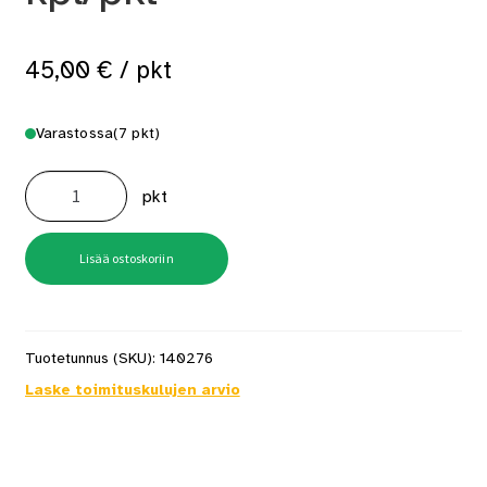
45,00
€
/ pkt
Varastossa
(7 pkt)
Ankkurinaula
4x40
pkt
A2
Ruostumaton
250
kpl/pkt
määrä
Lisää ostoskoriin
Tuotetunnus (SKU):
140276
Laske toimituskulujen arvio