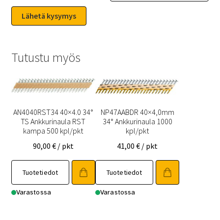
Tutustu myös
AN4040RST34 40×4.0 34°
NP47AABDR 40×4,0mm
TS Ankkurinaula RST
34° Ankkurinaula 1000
kampa 500 kpl/pkt
kpl/pkt
90,00
€
/ pkt
41,00
€
/ pkt
Tuotetiedot
Tuotetiedot
Varastossa
Varastossa