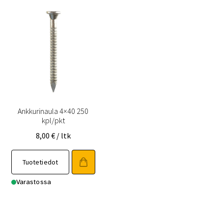
Ankkurinaula 4×40 250
kpl/pkt
8,00
€
/ ltk
Tuotetiedot
Varastossa