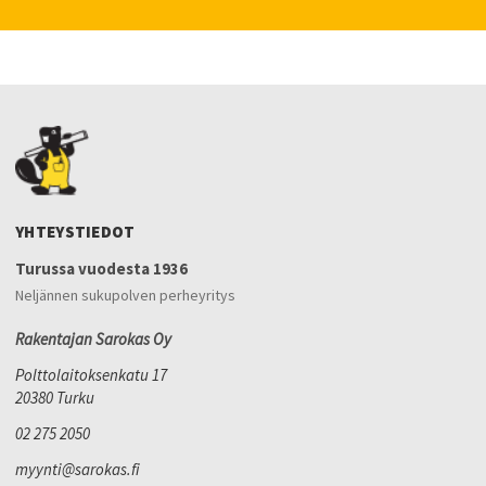
YHTEYSTIEDOT
Turussa vuodesta 1936
Neljännen sukupolven perheyritys
Rakentajan Sarokas Oy
Polttolaitoksenkatu 17
20380 Turku
02 275 2050
myynti@sarokas.fi