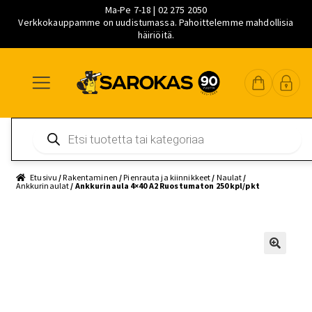
Ma-Pe 7-18 | 02 275 2050
Verkkokauppamme on uudistumassa. Pahoittelemme mahdollisia
häiriöitä.
Siirry
Siirry
Siirry
navigointiin
sisältöön
pääsisältöön
Products
search
Etusivu
/
Rakentaminen
/
Pienrauta ja kiinnikkeet
/
Naulat
/
Ankkurinaulat
/ Ankkurinaula 4×40 A2 Ruostumaton 250 kpl/pkt