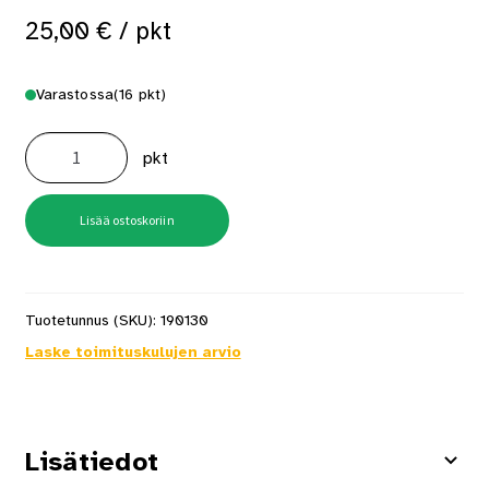
25,00
€
/ pkt
Varastossa
(16 pkt)
AX13EAAP
25mm
pkt
viimeistelynaula
5000
kpl/pkt
määrä
Lisää ostoskoriin
Tuotetunnus (SKU):
190130
Laske toimituskulujen arvio
Lisätiedot