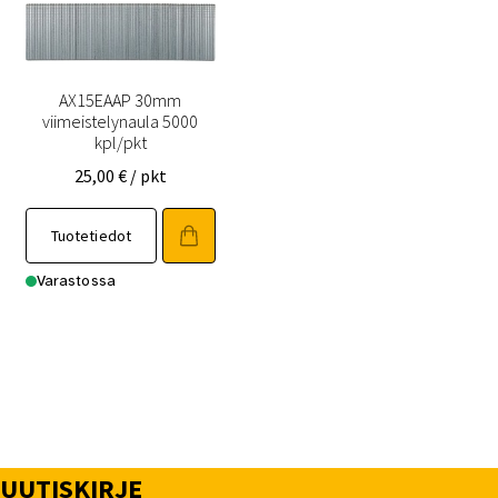
AX15EAAP 30mm
viimeistelynaula 5000
kpl/pkt
25,00
€
/ pkt
Tuotetiedot
Varastossa
UUTISKIRJE