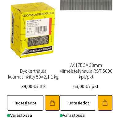
AX17EGA 38mm
Dyckertnaula
viimeistelynaula RST 5000
kuumasinkitty 50×2,1 1 kg
kpl/pkt
39,00
€
/ ltk
63,00
€
/ pkt
Tuotetiedot
Tuotetiedot
Varastossa
Varastossa