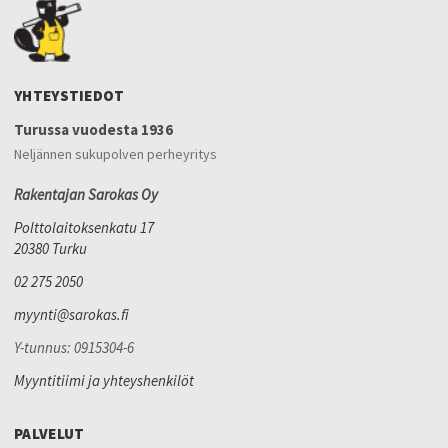
YHTEYSTIEDOT
Turussa vuodesta 1936
Neljännen sukupolven perheyritys
Rakentajan Sarokas Oy
Polttolaitoksenkatu 17
20380 Turku
02 275 2050
myynti@sarokas.fi
Y-tunnus: 0915304-6
Myyntitiimi ja yhteyshenkilöt
PALVELUT