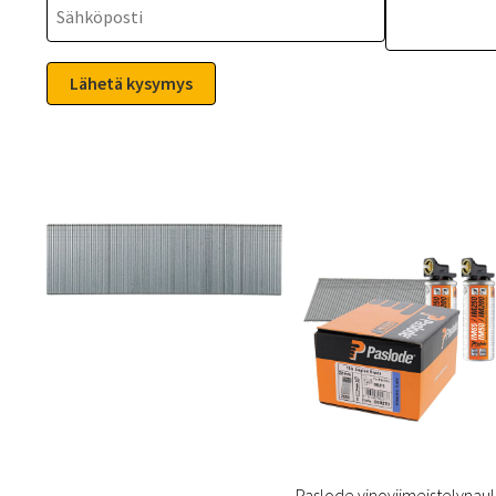
Paslode vinoviimeistelynau