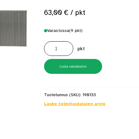
63,00
€
/ pkt
Varastossa
(9 pkt)
AX17EGA
38mm
pkt
viimeistelynaula
RST
5000
kpl/pkt
määrä
Lisää ostoskoriin
Tuotetunnus (SKU):
190133
Laske toimituskulujen arvio