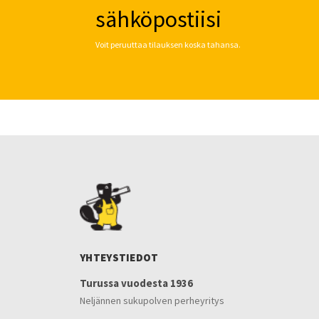
sähköpostiisi
Voit peruuttaa tilauksen koska tahansa.
YHTEYSTIEDOT
Turussa vuodesta 1936
Neljännen sukupolven perheyritys