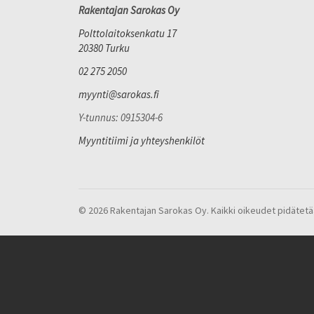
Rakentajan Sarokas Oy
Polttolaitoksenkatu 17
20380 Turku
02 275 2050
myynti@sarokas.fi
Y-tunnus: 0915304-6
Myyntitiimi ja yhteyshenkilöt
© 2026 Rakentajan Sarokas Oy. Kaikki oikeudet pidätetä