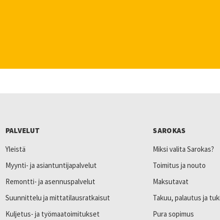
PALVELUT
SAROKAS
Yleistä
Miksi valita Sarokas?
Myynti- ja asiantuntijapalvelut
Toimitus ja nouto
Remontti- ja asennuspalvelut
Maksutavat
Suunnittelu ja mittatilausratkaisut
Takuu, palautus ja tuk
Kuljetus- ja työmaatoimitukset
Pura sopimus