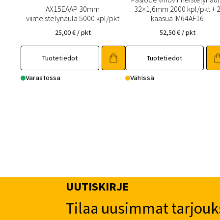
AX15EAAP 30mm
32×1,6mm 2000 kpl/pkt + 
viimeistelynaula 5000 kpl/pkt
kaasua IM64AF16
25,00
€
/ pkt
52,50
€
/ pkt
Tuotetiedot
Tuotetiedot
Varastossa
Vähissä
UUTISKIRJE
Tilaa uusimmat tarjouk