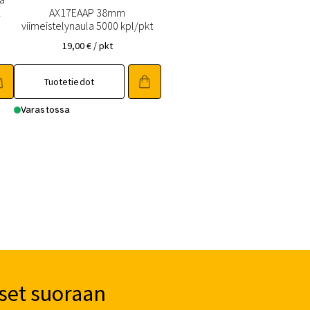
2
AX17EAAP 38mm
viimeistelynaula 5000 kpl/pkt
19,00
€
/ pkt
Tuotetiedot
Varastossa
set suoraan