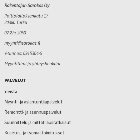
Rakentajan Sarokas Oy
Polttolaitoksenkatu 17
20380 Turku
02 275 2050
myynti@sarokas.fi
Y-tunnus: 0915304-6
Myyntitiimi ja yhteyshenkilöt
PALVELUT
Yleistä
Myynti- ja asiantuntijapalvelut
Remontti- ja asennuspalvelut
Suunnittelu ja mittatilausratkaisut
Kuljetus- ja työmaatoimitukset