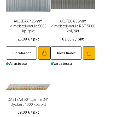
AX13EAAP 25mm
AX17EGA 38mm
viimeistelynaula 5000
viimeistelynaula RST 5000
kpl/pkt
kpl/pkt
25,00
€
/ pkt
63,00
€
/ pkt
Tuotetiedot
Tuotetiedot
Varastossa
Varastossa
DA21EAB 50×1,8mm 34°
Dyckert 4000 kpl/pkt
59,00
€
/ pkt