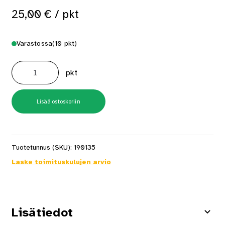
25,00
€
/ pkt
Varastossa
(10 pkt)
AX18EAAP
40mm
pkt
viimeistelynaula
5000
kpl/pkt
määrä
Lisää ostoskoriin
Tuotetunnus (SKU):
190135
Laske toimituskulujen arvio
Lisätiedot