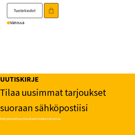
Tuotetiedot
Vähissä
UUTISKIRJE
Tilaa uusimmat tarjoukset
suoraan sähköpostiisi
Voit peruuttaa tilauksen koska tahansa.