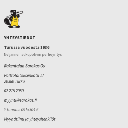
YHTEYSTIEDOT
Turussa vuodesta 1936
Neljännen sukupolven perheyritys
Rakentajan Sarokas Oy
Polttolaitoksenkatu 17
20380 Turku
02 275 2050
myynti@sarokas.fi
Y-tunnus: 0915304-6
Myyntitiimi ja yhteyshenkilöt