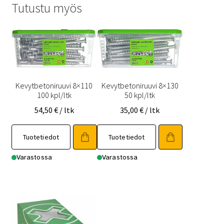
Tutustu myös
Kevytbetoniruuvi 8×110
Kevytbetoniruuvi 8×130
100 kpl/ltk
50 kpl/ltk
54,50
€
/ ltk
35,00
€
/ ltk
Tuotetiedot
Tuotetiedot
Varastossa
Varastossa