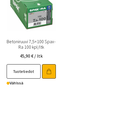
Betoniruuvi 7,5×100 Spax-
Ra 100 kpl/ltk
45,90
€
/ ltk
Tuotetiedot
Vähissä