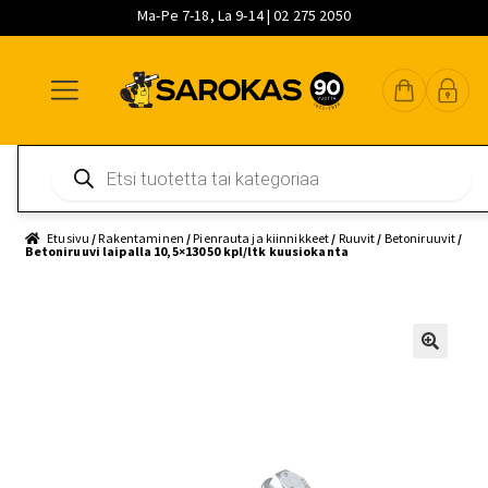
Ma-Pe 7-18, La 9-14 | 02 275 2050
Siirry
Siirry
Siirry
navigointiin
sisältöön
pääsisältöön
Products
search
Etusivu
/
Rakentaminen
/
Pienrauta ja kiinnikkeet
/
Ruuvit
/
Betoniruuvit
/
Betoniruuvi laipalla 10,5×130 50 kpl/ltk kuusiokanta