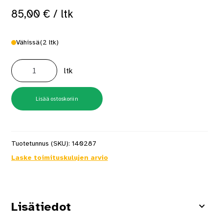
85,00
€
/ ltk
Vähissä
(2 ltk)
Betoniruuvi
laipalla
ltk
10,5x130
50
kpl/ltk
kuusiokanta
määrä
Lisää ostoskoriin
Tuotetunnus (SKU):
140287
Laske toimituskulujen arvio
Lisätiedot