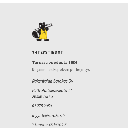
YHTEYSTIEDOT
Turussa vuodesta 1936
Neljännen sukupolven perheyritys
Rakentajan Sarokas Oy
Polttolaitoksenkatu 17
20380 Turku
02 275 2050
myynti@sarokas.fi
Y-tunnus: 0915304-6