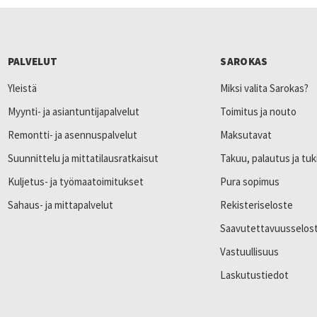
PALVELUT
SAROKAS
Yleistä
Miksi valita Sarokas?
Myynti- ja asiantuntijapalvelut
Toimitus ja nouto
Remontti- ja asennuspalvelut
Maksutavat
Suunnittelu ja mittatilausratkaisut
Takuu, palautus ja tuk
Kuljetus- ja työmaatoimitukset
Pura sopimus
Sahaus- ja mittapalvelut
Rekisteriseloste
Saavutettavuusselos
Vastuullisuus
Laskutustiedot