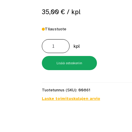
35,00
€
/ kpl
Tilaustuote
BOBI
LINK
kpl
zn,
sinkitty
postilaatikon
jalusta
määrä
Lisää ostoskoriin
Tuotetunnus (SKU):
00861
Laske toimituskulujen arvio