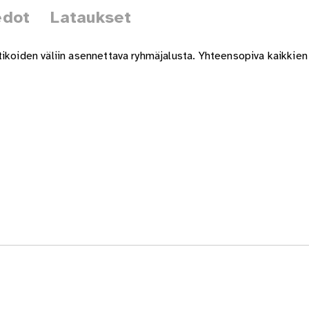
edot
Lataukset
tikoiden väliin asennettava ryhmäjalusta. Yhteensopiva kaikkie