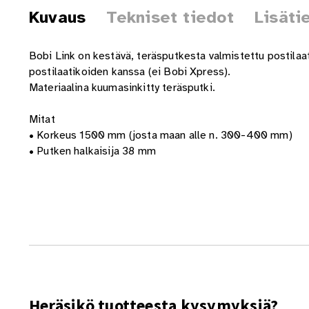
Kuvaus
Tekniset tiedot
Lisäti
Bobi Link on kestävä, teräsputkesta valmistettu postilaa
postilaatikoiden kanssa (ei Bobi Xpress).
Materiaalina kuumasinkitty teräsputki.
Mitat
• Korkeus 1500 mm (josta maan alle n. 300-400 mm)
• Putken halkaisija 38 mm
Heräsikö tuotteesta kysymyksiä?