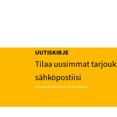
UUTISKIRJE
Tilaa uusimmat tarjouk
sähköpostiisi
Voit peruuttaa tilauksen koska tahansa.