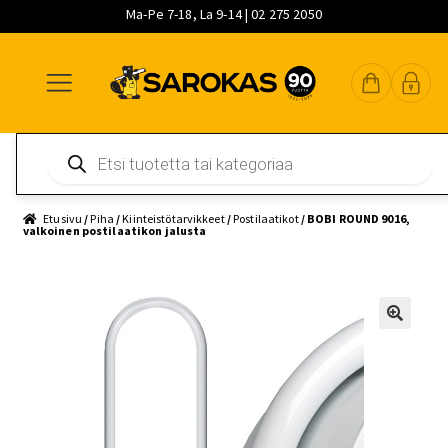
Ma-Pe 7-18, La 9-14 | 02 275 2050
Siirry
Siirry
Siirry
navigointiin
sisältöön
pääsisältöön
Products
search
Etusivu
/
Piha
/
Kiinteistötarvikkeet
/
Postilaatikot
/ BOBI ROUND 9016,
valkoinen postilaatikon jalusta