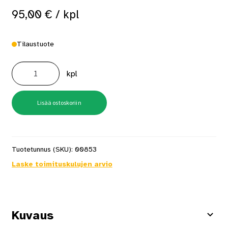
95,00
€
/ kpl
Tilaustuote
BOBI
ROUND
kpl
9016,
valkoinen
postilaatikon
jalusta
määrä
Lisää ostoskoriin
Tuotetunnus (SKU):
00853
Laske toimituskulujen arvio
Kuvaus