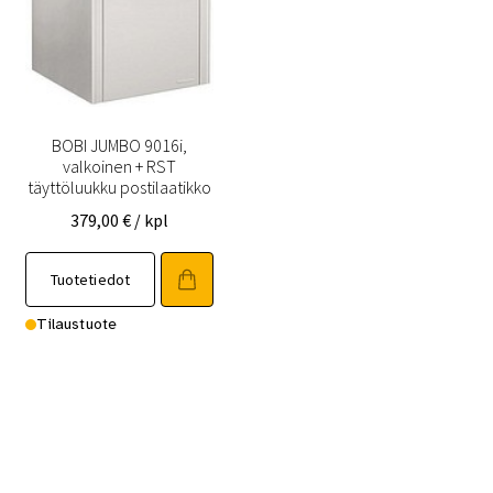
BOBI JUMBO 9016i,
valkoinen + RST
täyttöluukku postilaatikko
379,00
€
/ kpl
Tuotetiedot
Tilaustuote