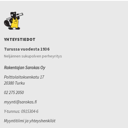
YHTEYSTIEDOT
Turussa vuodesta 1936
Neljännen sukupolven perheyritys
Rakentajan Sarokas Oy
Polttolaitoksenkatu 17
20380 Turku
02 275 2050
myynti@sarokas.fi
Y-tunnus: 0915304-6
Myyntitiimi ja yhteyshenkilöt