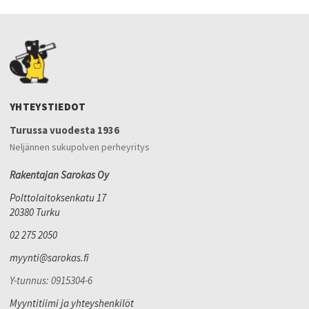
YHTEYSTIEDOT
Turussa vuodesta 1936
Neljännen sukupolven perheyritys
Rakentajan Sarokas Oy
Polttolaitoksenkatu 17
20380 Turku
02 275 2050
myynti@sarokas.fi
Y-tunnus: 0915304-6
Myyntitiimi ja yhteyshenkilöt