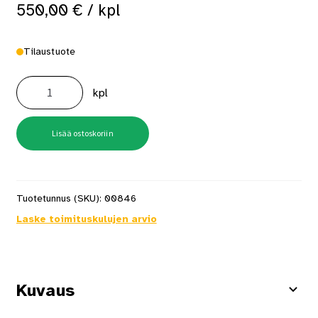
550,00
€
/ kpl
Tilaustuote
BOBI
TRIO
kpl
i,
RST
postilaatikko
määrä
Lisää ostoskoriin
Tuotetunnus (SKU):
00846
Laske toimituskulujen arvio
Kuvaus