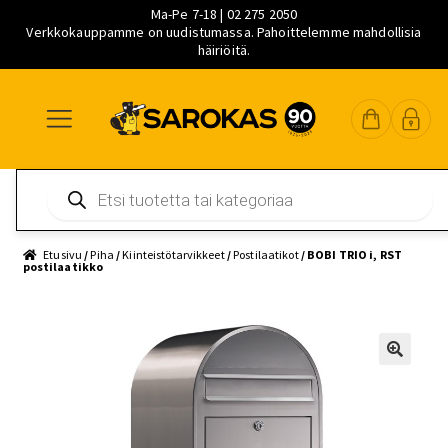
Ma-Pe 7-18 | 02 275 2050
Verkkokauppamme on uudistumassa. Pahoittelemme mahdollisia
häiriöitä.
Siirry
Siirry
Siirry
navigointiin
sisältöön
pääsisältöön
Products
search
Etusivu
/
Piha
/
Kiinteistötarvikkeet
/
Postilaatikot
/ BOBI TRIO i, RST
postilaatikko