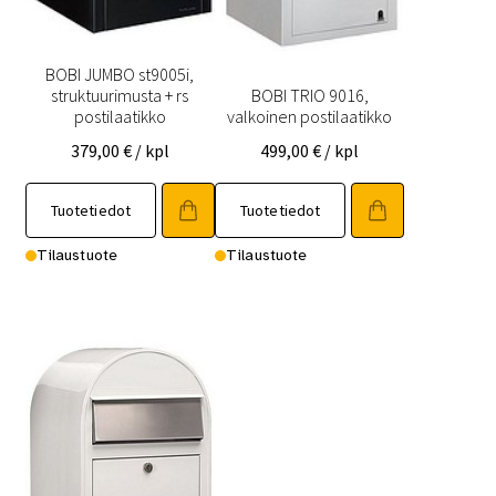
BOBI JUMBO st9005i,
struktuurimusta + rs
BOBI TRIO 9016,
postilaatikko
valkoinen postilaatikko
379,00
€
/ kpl
499,00
€
/ kpl
Tuotetiedot
Tuotetiedot
Tilaustuote
Tilaustuote