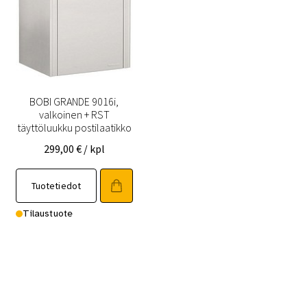
BOBI GRANDE 9016i,
valkoinen + RST
täyttöluukku postilaatikko
299,00
€
/ kpl
Tuotetiedot
Tilaustuote