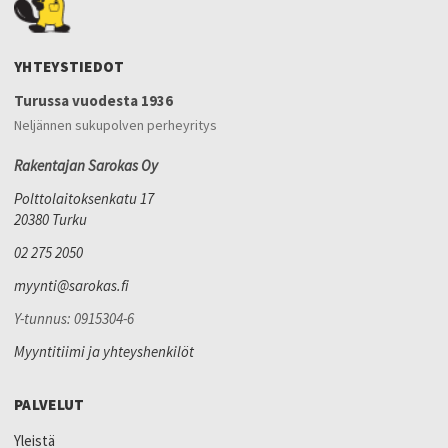
YHTEYSTIEDOT
Turussa vuodesta 1936
Neljännen sukupolven perheyritys
Rakentajan Sarokas Oy
Polttolaitoksenkatu 17
20380 Turku
02 275 2050
myynti@sarokas.fi
Y-tunnus: 0915304-6
Myyntitiimi ja yhteyshenkilöt
PALVELUT
Yleistä