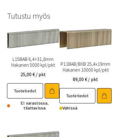
Tutustu myös
L15BAB 6,4×31,8mm
P11BAB/BXB 25,4x19mm
Hakanen 5000 kpl/pkt
Hakanen 10000 kpl/pkt
25,00
€
/ pkt
89,00
€
/ pkt
Tuotetiedot
Tuotetiedot
Ei varastossa,
tilattavissa
Vähissä