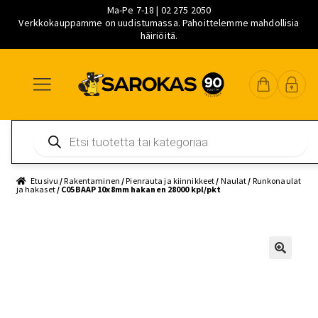
Ma-Pe 7-18 | 02 275 2050
Verkkokauppamme on uudistumassa. Pahoittelemme mahdollisia
häiriöitä.
Siirry
Siirry
Siirry
navigointiin
sisältöön
pääsisältöön
Products
search
Etusivu
/
Rakentaminen
/
Pienrauta ja kiinnikkeet
/
Naulat
/
Runkonaulat
ja hakaset
/ C05BAAP 10x8mm hakanen 28000 kpl/pkt