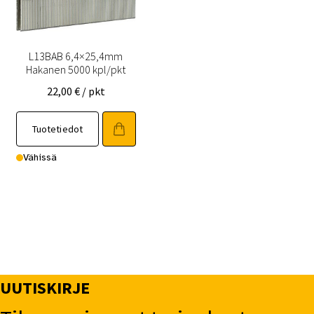
L13BAB 6,4×25,4mm
Hakanen 5000 kpl/pkt
22,00
€
/ pkt
Tuotetiedot
Vähissä
UUTISKIRJE