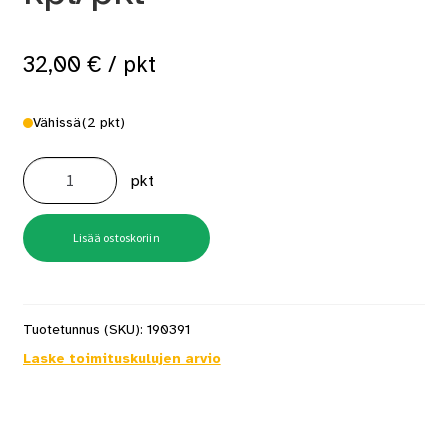
32,00
€
/ pkt
Vähissä
(2 pkt)
C05BAAP
10x8mm
pkt
hakanen
28000
kpl/pkt
määrä
Lisää ostoskoriin
Tuotetunnus (SKU):
190391
Laske toimituskulujen arvio