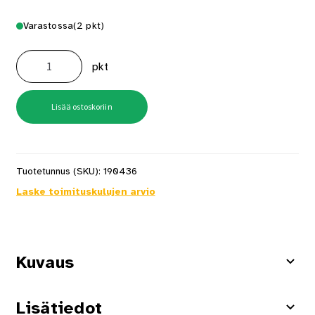
Varastossa
(2 pkt)
Duraspin
Ruuvauskärki
pkt
PH2
1/4"x174mm
määrä
Lisää ostoskoriin
Tuotetunnus (SKU):
190436
Laske toimituskulujen arvio
Kuvaus
Lisätiedot