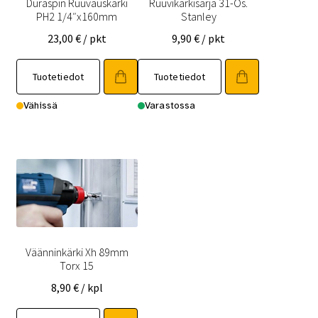
Duraspin Ruuvauskärki
Ruuvikärkisarja 31-Os.
PH2 1/4″x160mm
Stanley
23,00
€
/ pkt
9,90
€
/ pkt
Tuotetiedot
Tuotetiedot
Vähissä
Varastossa
Väänninkärki Xh 89mm
Torx 15
8,90
€
/ kpl