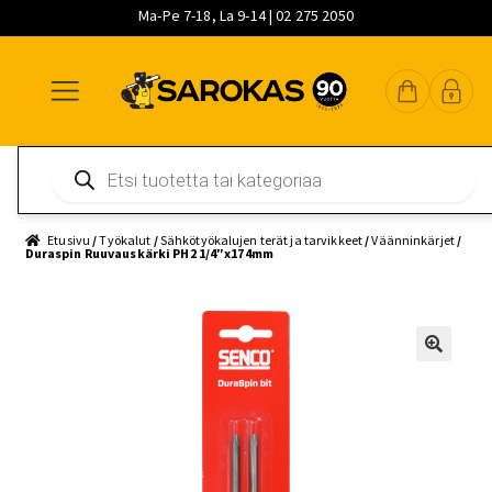
Ma-Pe 7-18, La 9-14 | 02 275 2050
Siirry
Siirry
Siirry
navigointiin
sisältöön
pääsisältöön
Products
search
Etusivu
/
Työkalut
/
Sähkötyökalujen terät ja tarvikkeet
/
Väänninkärjet
/
Duraspin Ruuvauskärki PH2 1/4″x174mm