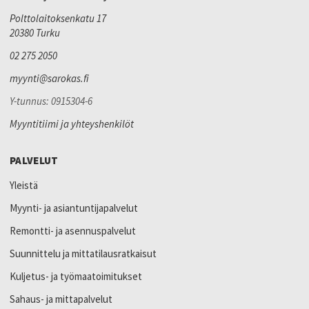
Polttolaitoksenkatu 17
20380 Turku
02 275 2050
myynti@sarokas.fi
Y-tunnus: 0915304-6
Myyntitiimi ja yhteyshenkilöt
PALVELUT
Yleistä
Myynti- ja asiantuntijapalvelut
Remontti- ja asennuspalvelut
Suunnittelu ja mittatilausratkaisut
Kuljetus- ja työmaatoimitukset
Sahaus- ja mittapalvelut