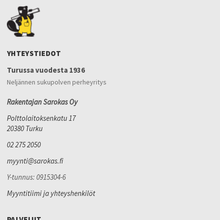
YHTEYSTIEDOT
Turussa vuodesta 1936
Neljännen sukupolven perheyritys
Rakentajan Sarokas Oy
Polttolaitoksenkatu 17
20380 Turku
02 275 2050
myynti@sarokas.fi
Y-tunnus: 0915304-6
Myyntitiimi ja yhteyshenkilöt
PALVELUT