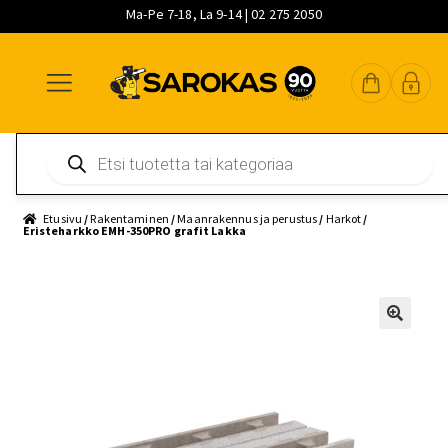
Ma-Pe 7-18, La 9-14 | 02 275 2050
Siirry
Siirry
Siirry
navigointiin
sisältöön
pääsisältöön
Products
search
Etusivu
/
Rakentaminen
/
Maanrakennus ja perustus
/
Harkot
/
Eristeharkko EMH-350PRO grafit Lakka