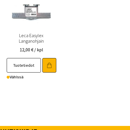
Leca Easylex
Langanohjain
12,00
€
/ kpl
Tuotetiedot
Vähissä