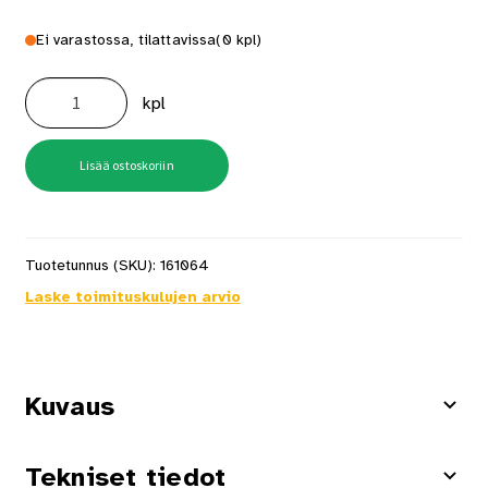
Ei varastossa, tilattavissa
(0 kpl)
Eristeharkko
EMH-
kpl
350PRO
grafit
Lakka
määrä
Lisää ostoskoriin
Tuotetunnus (SKU):
161064
Laske toimituskulujen arvio
Kuvaus
Tekniset tiedot