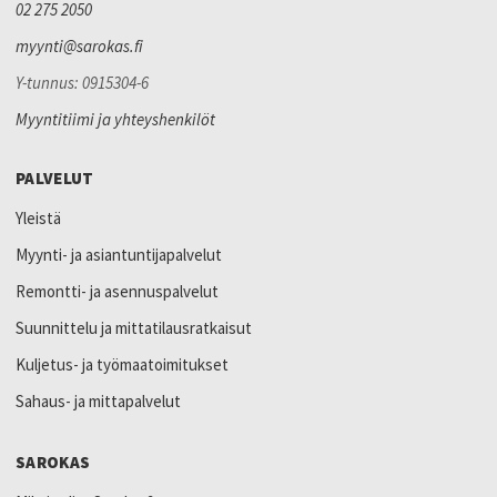
02 275 2050
myynti@sarokas.fi
Y-tunnus: 0915304-6
Myyntitiimi ja yhteyshenkilöt
PALVELUT
Yleistä
Myynti- ja asiantuntijapalvelut
Remontti- ja asennuspalvelut
Suunnittelu ja mittatilausratkaisut
Kuljetus- ja työmaatoimitukset
Sahaus- ja mittapalvelut
SAROKAS