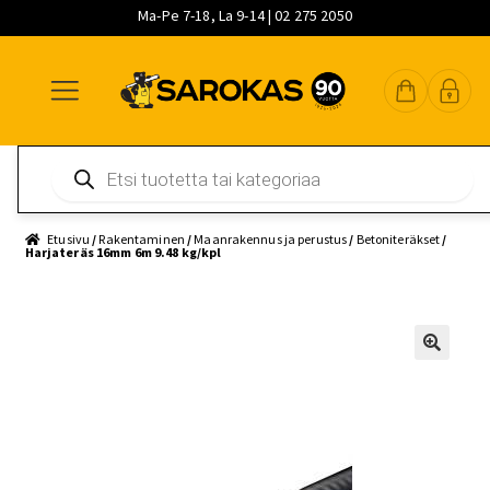
Ma-Pe 7-18, La 9-14 | 02 275 2050
Siirry
Siirry
Siirry
navigointiin
sisältöön
pääsisältöön
Products
search
Etusivu
/
Rakentaminen
/
Maanrakennus ja perustus
/
Betoniteräkset
/
Harjateräs 16mm 6m 9.48 kg/kpl