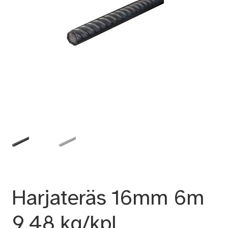
Harjateräs 16mm 6m
9.48 kg/kpl