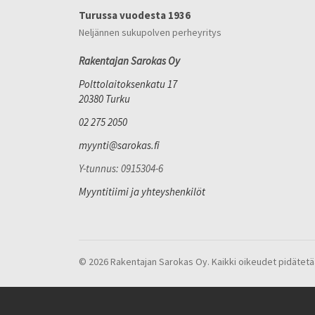
Turussa vuodesta 1936
Neljännen sukupolven perheyritys
Rakentajan Sarokas Oy
Polttolaitoksenkatu 17
20380 Turku
02 275 2050
myynti@sarokas.fi
Y-tunnus: 0915304-6
Myyntitiimi ja yhteyshenkilöt
© 2026 Rakentajan Sarokas Oy. Kaikki oikeudet pidätetä