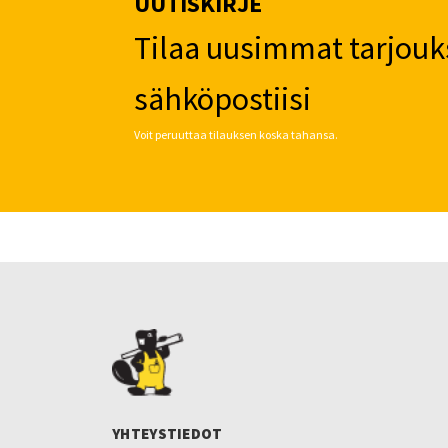
UUTISKIRJE
Tilaa uusimmat tarjouk
sähköpostiisi
Voit peruuttaa tilauksen koska tahansa.
YHTEYSTIEDOT