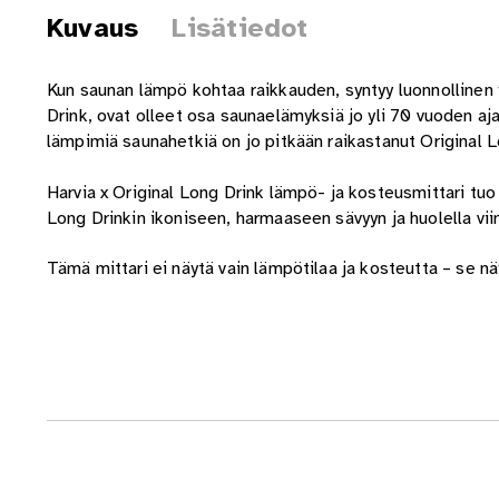
Kuvaus
Lisätiedot
Kun saunan lämpö kohtaa raikkauden, syntyy luonnollinen y
Drink, ovat olleet osa saunaelämyksiä jo yli 70 vuoden aj
lämpimiä saunahetkiä on jo pitkään raikastanut Original Lo
Harvia x Original Long Drink lämpö- ja kosteusmittari tuo 
Long Drinkin ikoniseen, harmaaseen sävyyn ja huolella viim
Tämä mittari ei näytä vain lämpötilaa ja kosteutta – se näy