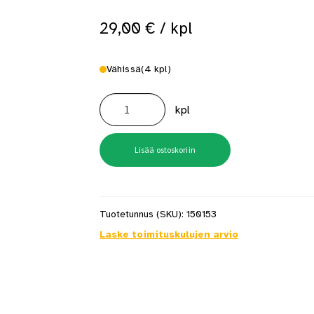
29,00
€
/ kpl
Vähissä
(4 kpl)
Harvia
x
kpl
Original
lämpö-
ja
kosteusmittari
määrä
Lisää ostoskoriin
Tuotetunnus (SKU):
150153
Laske toimituskulujen arvio