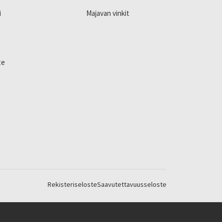
i
Majavan vinkit
te
Rekisteriseloste
Saavutettavuusseloste