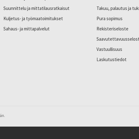
Suunnittelu ja mittatilausratkaisut
Takuu, palautus ja tuk
Kuljetus- ja työmaatoimitukset
Pura sopimus
Sahaus- ja mittapalvelut
Rekisteriseloste
Saavutettavuusselos
Vastuullisuus
Laskutustiedot
än.