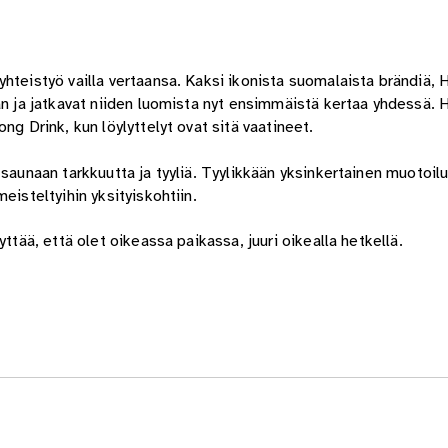
hteistyö vailla vertaansa. Kaksi ikonista suomalaista brändiä, H
an ja jatkavat niiden luomista nyt ensimmäistä kertaa yhdessä. 
ng Drink, kun löylyttelyt ovat sitä vaatineet.
saunaan tarkkuutta ja tyyliä. Tyylikkään yksinkertainen muotoilu
eisteltyihin yksityiskohtiin.
ttää, että olet oikeassa paikassa, juuri oikealla hetkellä.