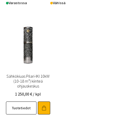
Varastossa
Vähissä
Sähkökiuas Pilari-IKI 10kW
(10-18 m³) kiinteä
ohjauskeskus
1 250,00
€
/ kpl
Tuotetiedot