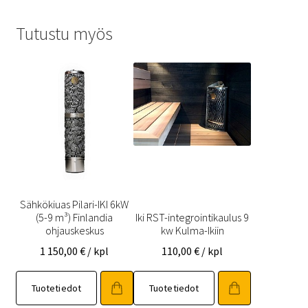
Tutustu myös
Sähkökiuas Pilari-IKI 6kW
(5-9 m³) Finlandia
Iki RST-integrointikaulus 9
ohjauskeskus
kw Kulma-Ikiin
1 150,00
€
/ kpl
110,00
€
/ kpl
Tuotetiedot
Tuotetiedot