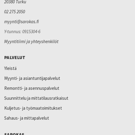
20380 Turku
02 275 2050
myynti@sarokas.fi
Y-tunnus: 0915304-6
Myyntitiimi ja yhteyshenkilöt
PALVELUT
Yleistä
Myynti- ja asiantuntijapalvelut
Remontti- ja asennuspalvelut
Suunnittelu ja mittatilausratkaisut
Kuljetus- ja työmaatoimitukset
Sahaus- ja mittapalvelut
SAROKAS