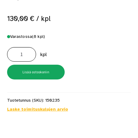
130,00
€
/ kpl
Varastossa
(8 kpl)
Integrointikehys
Iki
kpl
Rst
määrä
Lisää ostoskoriin
Tuotetunnus (SKU):
150235
Laske toimituskulujen arvio