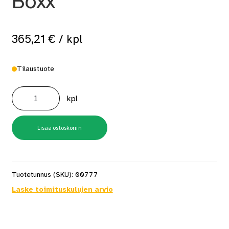
Boxx
365,21
€
/ kpl
Tilaustuote
Iskuporakone
Expert
kpl
Exsb18v-
90
Solo
L-
Boxx
Lisää ostoskoriin
määrä
Tuotetunnus (SKU):
00777
Laske toimituskulujen arvio