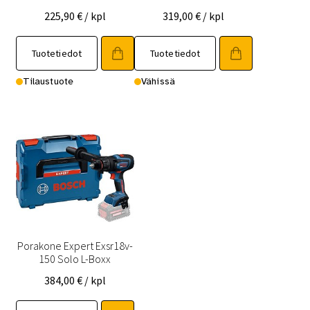
225,90
€
/ kpl
319,00
€
/ kpl
Tuotetiedot
Tuotetiedot
Tilaustuote
Vähissä
Porakone Expert Exsr18v-
150 Solo L-Boxx
384,00
€
/ kpl