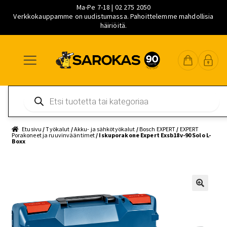
Ma-Pe 7-18 | 02 275 2050
Verkkokauppamme on uudistumassa. Pahoittelemme mahdollisia
häiriöitä.
Siirry
Siirry
Siirry
navigointiin
sisältöön
pääsisältöön
Products
search
Etusivu
/
Työkalut
/
Akku- ja sähkötyökalut
/
Bosch EXPERT
/
EXPERT
Porakoneet ja ruuvinvääntimet
/ Iskuporakone Expert Exsb18v-90 Solo L-
Boxx