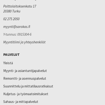
Polttolaitoksenkatu 17
20380 Turku
02 275 2050
myynti@sarokas.fi
Y-tunnus: 0915304-6
Myyntitiimi ja yhteyshenkilöt
PALVELUT
Yleistä
Myynti- ja asiantuntijapalvelut
Remontti- ja asennuspalvelut
Suunnittelu ja mittatilausratkaisut
Kuljetus- ja työmaatoimitukset
Sahaus- ja mittapalvelut