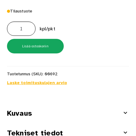
Tilaustuote
Kaapelipidike
Pro
kpl/pkt
Ems-
16
200kpl
määrä
Lisää ostoskoriin
Tuotetunnus (SKU):
00692
Laske toimituskulujen arvio
Kuvaus
Tekniset tiedot