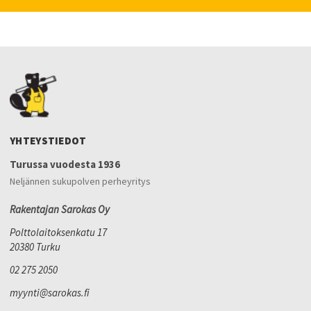
YHTEYSTIEDOT
Turussa vuodesta 1936
Neljännen sukupolven perheyritys
Rakentajan Sarokas Oy
Polttolaitoksenkatu 17
20380 Turku
02 275 2050
myynti@sarokas.fi