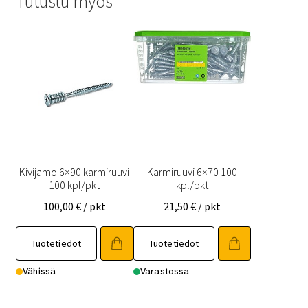
Tutustu myös
Kivijamo 6×90 karmiruuvi
Karmiruuvi 6×70 100
100 kpl/pkt
kpl/pkt
100,00
€
/ pkt
21,50
€
/ pkt
Tuotetiedot
Tuotetiedot
Vähissä
Varastossa