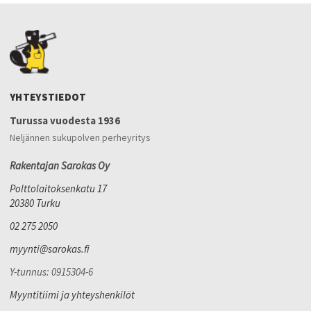
YHTEYSTIEDOT
Turussa vuodesta 1936
Neljännen sukupolven perheyritys
Rakentajan Sarokas Oy
Polttolaitoksenkatu 17
20380 Turku
02 275 2050
myynti@sarokas.fi
Y-tunnus: 0915304-6
Myyntitiimi ja yhteyshenkilöt