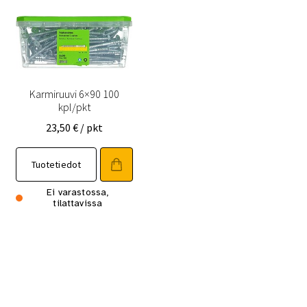
Karmiruuvi 6×90 100
kpl/pkt
23,50
€
/ pkt
Tuotetiedot
Ei varastossa,
tilattavissa