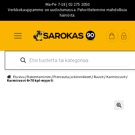
Ma-Pe 7-18 | 02 275 2050
Verkkokauppamme on uudistumassa. Pahoittelemme mahdollisia
häiriöitä.
Siirry
Siirry
Siirry
navigointiin
sisältöön
pääsisältöön
Products
search
Etusivu
/
Rakentaminen
/
Pienrauta ja kiinnikkeet
/
Ruuvit
/
Karmiruuvit
/
Karmiruuvi 6×70 kpl-myynti