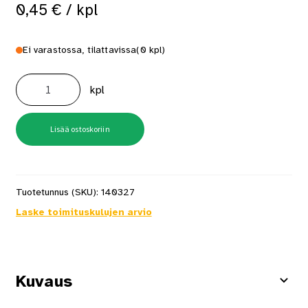
0,45
€
/ kpl
Ei varastossa, tilattavissa
(0 kpl)
Karmiruuvi
6x70
kpl
kpl-
myynti
määrä
Lisää ostoskoriin
Tuotetunnus (SKU):
140327
Laske toimituskulujen arvio
Kuvaus