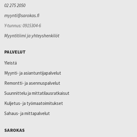
02 275 2050
myynti@sarokas.fi
Y-tunnus: 0915304-6
Myyntitiimi ja yhteyshenkilöt
PALVELUT
Yleistä
Myynti- ja asiantuntijapalvelut
Remontti- ja asennuspalvelut
Suunnittelu ja mittatilausratkaisut
Kuljetus- ja työmaatoimitukset
Sahaus- ja mittapalvelut
SAROKAS