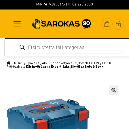
Ma-Pe 7-18, La 9-14 | 02 275 2050
Siirry
Siirry
Siirry
navigointiin
sisältöön
pääsisältöön
Products
search
Etusivu
/
Työkalut
/
Akku- ja sähkötyökalut
/
Bosch EXPERT
/
EXPERT
Pyörösahat
/ Käsipyörösaha Expert Exks 18v-68gx Solo L-Boxx