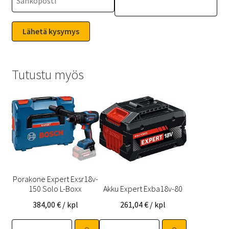
Tutustu myös
Porakone Expert Exsr18v-
150 Solo L-Boxx
Akku Expert Exba18v-80
384,00
€
/ kpl
261,04
€
/ kpl