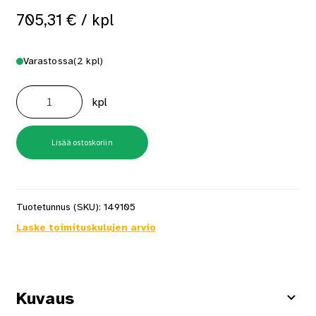
705,31
€
/ kpl
Varastossa
(2 kpl)
Käsipyörösaha
Expert
kpl
Exks
18v-
68gx
Solo
L-
Lisää ostoskoriin
Boxx
määrä
Tuotetunnus (SKU):
149105
Laske toimituskulujen arvio
Kuvaus