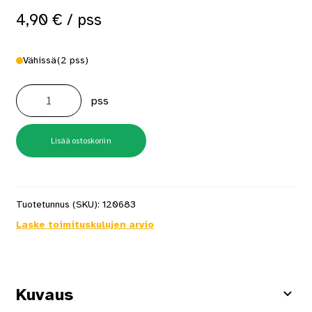
4,90
€
/ pss
Vähissä
(2 pss)
Kateruuvi
RR33
pss
4,8x50mm
FIP
20
kpl/pss
määrä
Lisää ostoskoriin
Tuotetunnus (SKU):
120683
Laske toimituskulujen arvio
Kuvaus