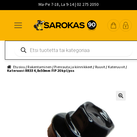
Ma-Pe 7-18, La 9-14 | 02 275 2050
Siirry
Siirry
Siirry
navigointiin
sisältöön
pääsisältöön
Products
search
Etusivu
/
Rakentaminen
/
Pienrauta ja kiinnikkeet
/
Ruuvit
/
Kateruuvit
/
Kateruuvi RR33 4,8x50mm FIP 20 kpl/pss