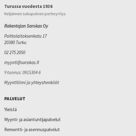
Turussa vuodesta 1936
Neljännen sukupolven perheyritys
Rakentajan Sarokas Oy
Polttolaitoksenkatu 17
20380 Turku
02 275 2050
myynti@sarokas.fi
Y-tunnus: 0915304-6
Myyntitiimi ja yhteyshenkilöt
PALVELUT
Yleistä
Myynti- ja asiantuntijapalvelut
Remontti- ja asennuspalvelut