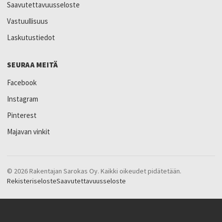
Saavutettavuusseloste
Vastuullisuus
Laskutustiedot
SEURAA MEITÄ
Facebook
Instagram
Pinterest
Majavan vinkit
© 2026 Rakentajan Sarokas Oy. Kaikki oikeudet pidätetään.
Rekisteriseloste
Saavutettavuusseloste