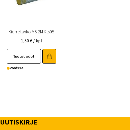
Kierretanko M5 2M Kts05
1,50
€
/ kpl
Tuotetiedot
Vähissä
UUTISKIRJE