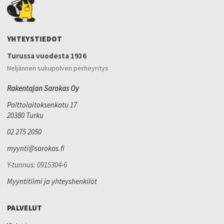
YHTEYSTIEDOT
Turussa vuodesta 1936
Neljännen sukupolven perheyritys
Rakentajan Sarokas Oy
Polttolaitoksenkatu 17
20380 Turku
02 275 2050
myynti@sarokas.fi
Y-tunnus: 0915304-6
Myyntitiimi ja yhteyshenkilöt
PALVELUT