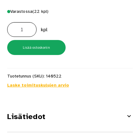
Varastossa
(22 kpl)
Kierretanko
M8
kpl
2M
Kts08
määrä
Lisää ostoskoriin
Tuotetunnus (SKU):
140522
Laske toimituskulujen arvio
Lisätiedot