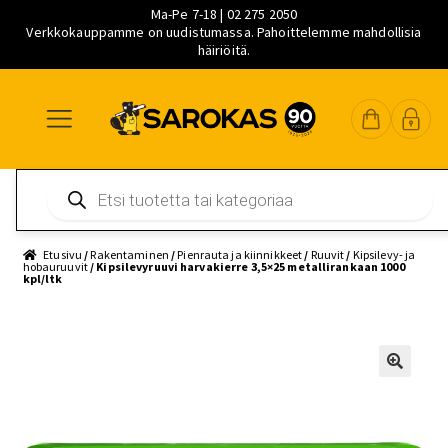
Ma-Pe 7-18 | 02 275 2050
Verkkokauppamme on uudistumassa. Pahoittelemme mahdollisia
häiriöitä.
Siirry
Siirry
Siirry
navigointiin
sisältöön
pääsisältöön
Products
search
Etusivu
/
Rakentaminen
/
Pienrauta ja kiinnikkeet
/
Ruuvit
/
Kipsilevy- ja
hobauruuvit
/ Kipsilevyruuvi harvakierre 3,5×25 metallirankaan 1000
kpl/ltk