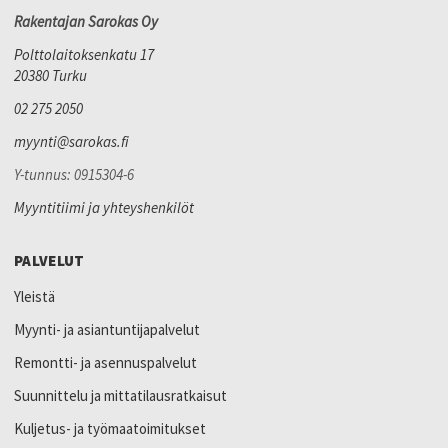
Rakentajan Sarokas Oy
Polttolaitoksenkatu 17
20380 Turku
02 275 2050
myynti@sarokas.fi
Y-tunnus: 0915304-6
Myyntitiimi ja yhteyshenkilöt
PALVELUT
Yleistä
Myynti- ja asiantuntijapalvelut
Remontti- ja asennuspalvelut
Suunnittelu ja mittatilausratkaisut
Kuljetus- ja työmaatoimitukset