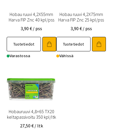
Hobau ruuvi 4,2X55mm
Hobau ruuvi 4,2X75mm
Harva FIP Znc 40 kpl/pss
Harva FIP Znc 25 kpl/pss
3,90
€
/ pss
3,90
€
/ pss
Tuotetiedot
Tuotetiedot
Varastossa
Vähissä
Hobauruuvi 4,8×65 TX20
keltapassivoitu 350 kpl/ltk
27,50
€
/ ltk