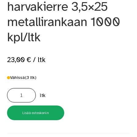
harvakierre 3,5×25
metallirankaan 1000
kpl/ltk
23,00
€
/ ltk
Vähissä
(3 ltk)
Kipsilevyruuvi
harvakierre
ltk
3,5x25
metallirankaan
1000
kpl/ltk
määrä
Lisää ostoskoriin