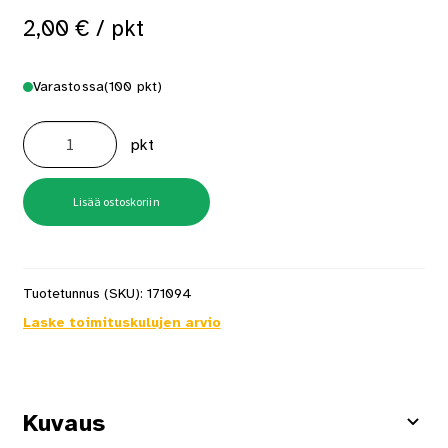
2,00
€
/ pkt
Varastossa
(100 pkt)
Korvatulpat
2
pkt
pr/pkt
Spark
Plugs
PocketPak
määrä
Lisää ostoskoriin
Tuotetunnus (SKU):
171094
Laske toimituskulujen arvio
Kuvaus