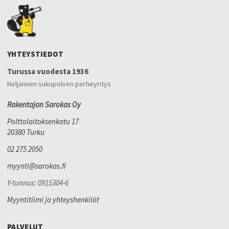
YHTEYSTIEDOT
Turussa vuodesta 1936
Neljännen sukupolven perheyritys
Rakentajan Sarokas Oy
Polttolaitoksenkatu 17
20380 Turku
02 275 2050
myynti@sarokas.fi
Y-tunnus: 0915304-6
Myyntitiimi ja yhteyshenkilöt
PALVELUT