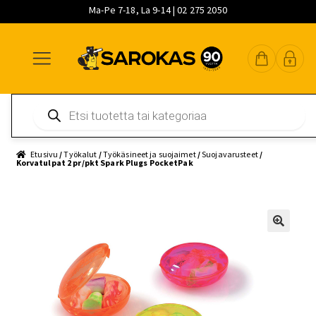
Ma-Pe 7-18, La 9-14 | 02 275 2050
Siirry
Siirry
Siirry
navigointiin
sisältöön
pääsisältöön
Products
search
Etusivu
/
Työkalut
/
Työkäsineet ja suojaimet
/
Suojavarusteet
/
Korvatulpat 2 pr/pkt Spark Plugs PocketPak