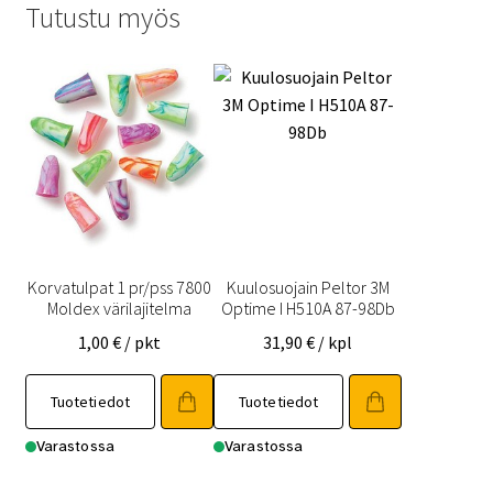
Tutustu myös
Korvatulpat 1 pr/pss 7800
Kuulosuojain Peltor 3M
Moldex värilajitelma
Optime I H510A 87-98Db
1,00
€
/ pkt
31,90
€
/ kpl
Tuotetiedot
Tuotetiedot
Varastossa
Varastossa