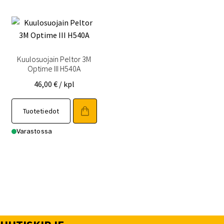
Kuulosuojain Peltor 3M
Optime III H540A
46,00
€
/ kpl
Tuotetiedot
Varastossa