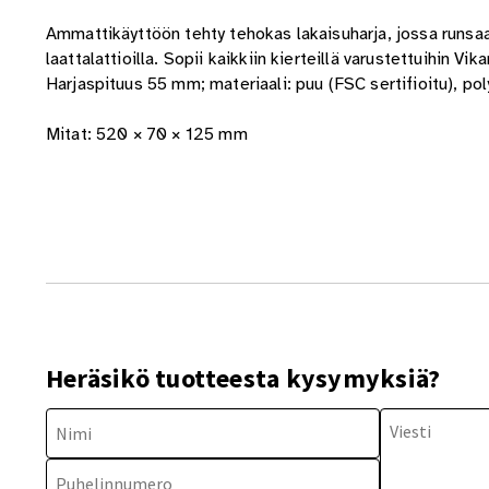
Ammattikäyttöön tehty tehokas lakaisuharja, jossa runsaast
laattalattioilla. Sopii kaikkiin kierteillä varustettuihin V
Harjaspituus 55 mm; materiaali: puu (FSC sertifioitu), po
Mitat: 520 × 70 × 125 mm
Heräsikö tuotteesta kysymyksiä?