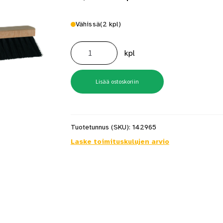
Vähissä
(2 kpl)
Lakaisuharja
Medium
kpl
60cm
määrä
Lisää ostoskoriin
Tuotetunnus (SKU):
142965
Laske toimituskulujen arvio