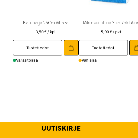
Katuharja 25Cm Vihreä
Mikrokuituliina 3 kpl/pkt Ain
3,50
€
/ kpl
5,90
€
/ pkt
Tuotetiedot
Tuotetiedot
Varastossa
Vähissä
UUTISKIRJE