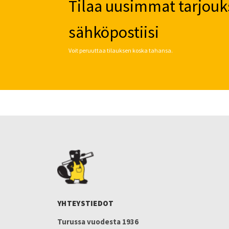
Tilaa uusimmat tarjouk
sähköpostiisi
Voit peruuttaa tilauksen koska tahansa.
YHTEYSTIEDOT
Turussa vuodesta 1936