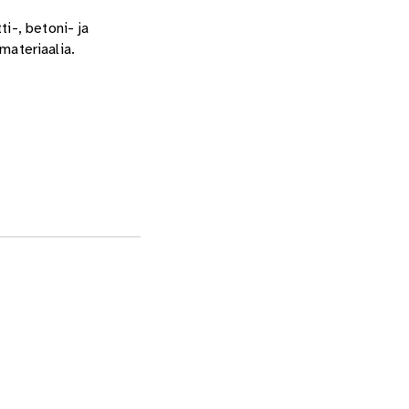
i-, betoni- ja
smateriaalia.