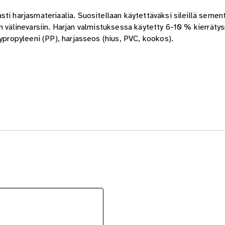
i harjasmateriaalia. Suositellaan käytettäväksi sileillä sementt
ikan välinevarsiin. Harjan valmistuksessa käytetty 6-10 % kierräty
lypropyleeni (PP), harjasseos (hius, PVC, kookos).