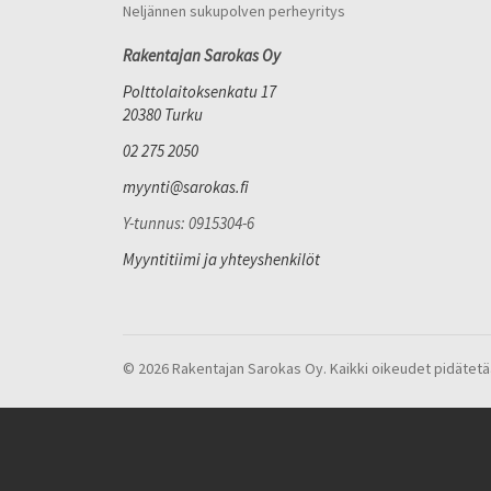
Neljännen sukupolven perheyritys
Rakentajan Sarokas Oy
Polttolaitoksenkatu 17
20380 Turku
02 275 2050
myynti@sarokas.fi
Y-tunnus: 0915304-6
Myyntitiimi ja yhteyshenkilöt
© 2026 Rakentajan Sarokas Oy. Kaikki oikeudet pidätetä