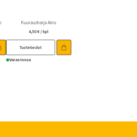
o
Kuurausharja Aino
4,50
€
/ kpl
Tuotetiedot
Varastossa