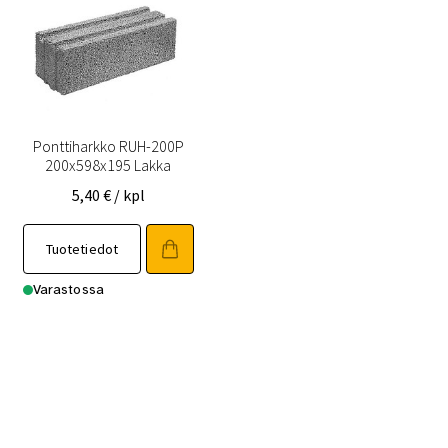
Ponttiharkko RUH-200P
200x598x195 Lakka
5,40
€
/ kpl
Tuotetiedot
Varastossa