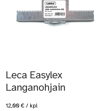
Leca Easylex
Langanohjain
12,00
€
/ kpl