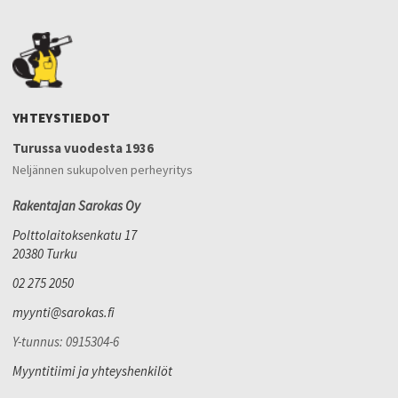
YHTEYSTIEDOT
Turussa vuodesta 1936
Neljännen sukupolven perheyritys
Rakentajan Sarokas Oy
Polttolaitoksenkatu 17
20380 Turku
02 275 2050
myynti@sarokas.fi
Y-tunnus: 0915304-6
Myyntitiimi ja yhteyshenkilöt