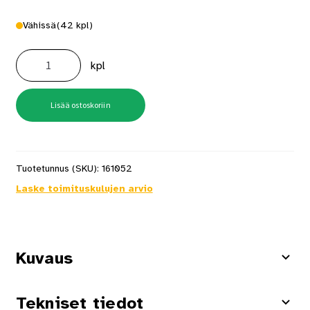
Vähissä
(42 kpl)
Leca
Easylex
kpl
Langanohjain
määrä
Lisää ostoskoriin
Tuotetunnus (SKU):
161052
Laske toimituskulujen arvio
Kuvaus
Tekniset tiedot