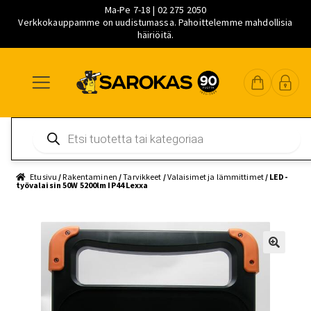
Ma-Pe 7-18 | 02 275 2050
Verkkokauppamme on uudistumassa. Pahoittelemme mahdollisia
häiriöitä.
Siirry
Siirry
Siirry
navigointiin
sisältöön
pääsisältöön
Products
search
Etusivu
/
Rakentaminen
/
Tarvikkeet
/
Valaisimet ja lämmittimet
/ LED-
työvalaisin 50W 5200lm IP44 Lexxa