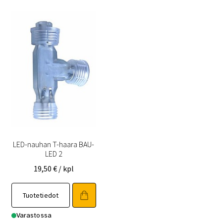
LED-nauhan T-haara BAU-
LED 2
19,50
€
/ kpl
Tuotetiedot
Varastossa