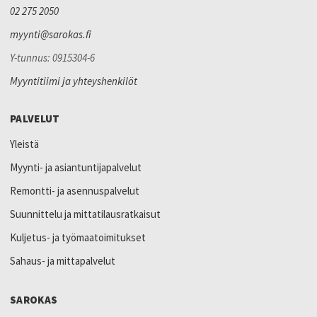
02 275 2050
myynti@sarokas.fi
Y-tunnus: 0915304-6
Myyntitiimi ja yhteyshenkilöt
PALVELUT
Yleistä
Myynti- ja asiantuntijapalvelut
Remontti- ja asennuspalvelut
Suunnittelu ja mittatilausratkaisut
Kuljetus- ja työmaatoimitukset
Sahaus- ja mittapalvelut
SAROKAS