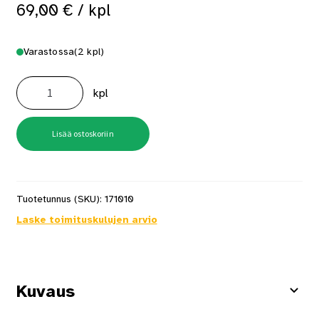
69,00
€
/ kpl
Varastossa
(2 kpl)
LED-
työvalaisin
kpl
50W
5200lm
IP44
Lexxa
määrä
Lisää ostoskoriin
Tuotetunnus (SKU):
171010
Laske toimituskulujen arvio
Kuvaus