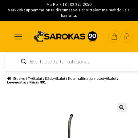
Ma-Pe 7-18 | 02 275 2050
Verkkokauppamme on uudistumassa. Pahoittelemme mahdollisia
häiriöitä.
Siirry
Siirry
Siirry
navigointiin
sisältöön
pääsisältöön
Products
search
Etusivu
/
Työkalut
/
Käsityökalut
/
Kuormaliinat ja nostotyökalut
/
Levynostaja Näsin 891