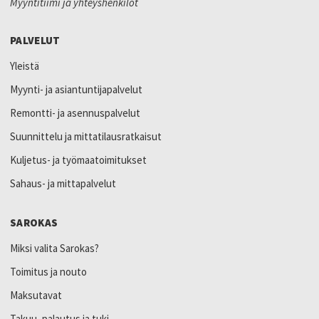
Myyntitiimi ja yhteyshenkilöt
PALVELUT
Yleistä
Myynti- ja asiantuntijapalvelut
Remontti- ja asennuspalvelut
Suunnittelu ja mittatilausratkaisut
Kuljetus- ja työmaatoimitukset
Sahaus- ja mittapalvelut
SAROKAS
Miksi valita Sarokas?
Toimitus ja nouto
Maksutavat
Takuu, palautus ja tuki