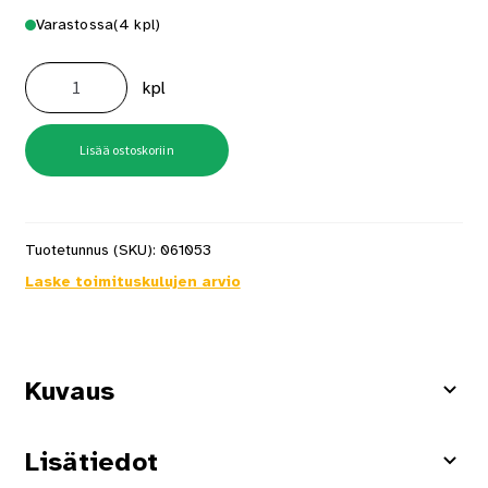
Varastossa
(4 kpl)
Levynostaja
Näsin
kpl
891
määrä
Lisää ostoskoriin
Tuotetunnus (SKU):
061053
Laske toimituskulujen arvio
Kuvaus
Lisätiedot