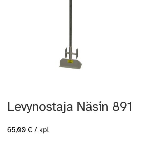
Levynostaja Näsin 891
65,00
€
/ kpl