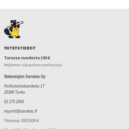
YHTEYSTIEDOT
Turussa vuodesta 1936
Neljännen sukupolven perheyritys
Rakentajan Sarokas Oy
Polttolaitoksenkatu 17
20380 Turku
02 275 2050
myynti@sarokas.fi
Y-tunnus: 0915304-6